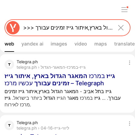
web
yandex ai
images
video
maps
translate
Telegra.ph
telegra.ph › גייז-במרכז-המאגר-הגדול
גייז
במרכז
המאגר
הגדול
בארץ
,
איתור
גייז
עכשיו מרכז – Telegraph
זמינים
עבורך
גייז
בתל
אביב
-
המאגר
הגדול
בארץ
,
איתור
גייז
זמינים
עבורך
.
...
גייז
במרכז
מאגר
הגייז
הגדול
ביותר בישראל.
גייז
מרכז לאירוח.
Telegra.ph
telegra.ph › ליווי-גייז-04-16