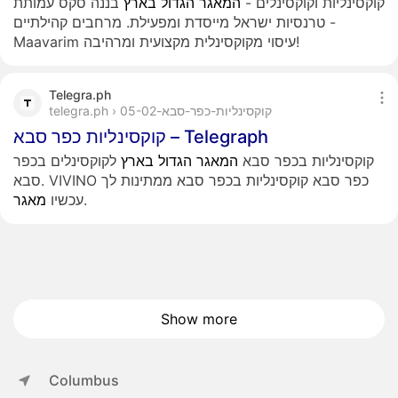
קוקסינליות וקוקסינלים -
המאגר
הגדול
בארץ
בננה סקס עמותת
טרנסיות ישראל מייסדת ומפעילת. מרחבים קהילתיים -
Maavarim עיסוי מקוקסינלית מקצועית ומרהיבה!
Telegra.ph
telegra.ph › קוקסינליות-כפר-סבא-05-02
קוקסינליות כפר סבא – Telegraph
קוקסינליות בכפר סבא
המאגר
הגדול
בארץ
לקוקסינלים בכפר
סבא. VIVINO כפר סבא קוקסינליות בכפר סבא ממתינות לך
.
עכשיו
מאגר
Show more
Columbus