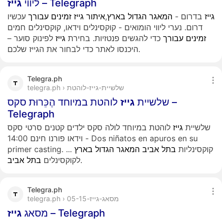
– Telegraph
ליווי
גייז
גייז
בדרום -
המאגר
הגדול
בארץ
,
איתור
גייז
זמינים
עבורך
עכשיו
דרום. נערי ליווי הומואים - קוקסינלים וידאו, קוקסינלים חמים
זמינים
עבורך
כדי להגשים פנטזיות. בחירת
גייז
לפינוק סוער –
היכנסו לאתר כדי לבחור את הגייז שלכם.
Telegra.ph
telegra.ph › שלשיית-גייז-לוהטת
שלשיית
גייז
לוהטת במיוחד הֶכֵּרוּת סקס –
Telegraph
שלשיית
גייז
לוהטת במיוחד לולה סקס ילדים קטנים סרטי סקס
- וידאו פורנו חינם 14:00 Dos niñatos en apuros en su
קוקסינליות
בתל
אביב
המאגר
הגדול
בארץ
...
primer casting.
.
לקוקסינלים
בתל
אביב
Telegra.ph
telegra.ph › מסאג-גייז-05-15
– Telegraph
מסאג
גייז