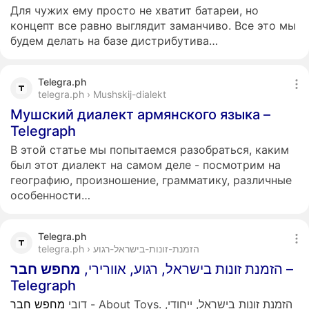
Для чужих ему просто не хватит батареи, но
концепт все равно выглядит заманчиво. Все это мы
будем делать на базе дистрибутива…
Telegra.ph
telegra.ph › Mushskij-dialekt
Мушский диалект армянского языка –
Telegraph
В этой статье мы попытаемся разобраться, каким
был этот диалект на самом деле - посмотрим на
географию, произношение, грамматику, различные
особенности…
Telegra.ph
telegra.ph › הזמנת-זונות-בישראל-רגוע
חבר
מחפש
הזמנת זונות בישראל, רגוע, אוורירי,
–
Telegraph
- About Toys. הזמנת זונות בישראל, ייחודי,
דובי
מחפש
חבר