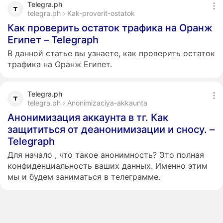
Telegra.ph
telegra.ph › Kak-proverit-ostatok
Как проверить остаток трафика на Оранж
Египет – Telegraph
В данной статье вы узнаете, как проверить остаток
трафика на Оранж Египет.
Telegra.ph
telegra.ph › Anonimizaciya-akkaunta
Анонимизация аккаунта в тг. Как
защититься от деанонимизации и сносу. –
Telegraph
Для начало , что такое анонимность? Это полная
конфиденциальность ваших данных. Именно этим
мы и будем заниматься в телеграмме.