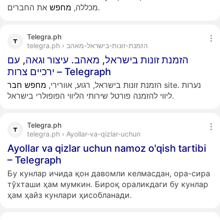
את החברים.
מכללה,
מחפש
Telegra.ph
telegra.ph › הזמנת-זונות-בישראל-מאהב
הזמנת זונות בישראל, מאהב. עיצור וגאה, עם
ירכיים צרות – Telegraph
site. נערות
הזמנת זונות בישראל, רגוע, אוורירי,
מחפש
חבר
ליווי להזמנה פורטל שירותי הליווי הפופולרי בישראל.
Telegra.ph
telegra.ph › Ayollar-va-qizlar-uchun
Ayollar va qizlar uchun namoz o'qish tartibi
– Telegraph
Бу кунлар ичида қон давомли келмасдан, ора-сира
тўхташи ҳам мумкин. Бироқ ораликдаги бу кунлар
ҳам ҳайз кунлари ҳисобланади.