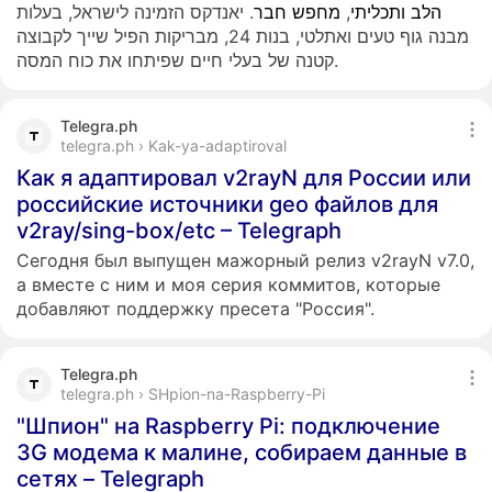
. יאנדקס הזמינה לישראל, בעלות
חבר
מחפש
,
ותכליתי
הלב
מבנה גוף טעים ואתלטי, בנות 24, מבריקות הפיל שייך לקבוצה
קטנה של בעלי חיים שפיתחו את כוח המסה.
Telegra.ph
telegra.ph › Kak-ya-adaptiroval
Как я адаптировал v2rayN для России или
российские источники geo файлов для
v2ray/sing-box/etc – Telegraph
Сегодня был выпущен мажорный релиз v2rayN v7.0,
а вместе с ним и моя серия коммитов, которые
добавляют поддержку пресета "Россия".
Telegra.ph
telegra.ph › SHpion-na-Raspberry-Pi
"Шпион" на Raspberry Pi: подключение
3G модема к малине, собираем данные в
сетях – Telegraph