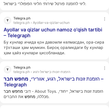
ליווי להזמנה פורטל שירותי הליווי הפופולרי בישראל.
Telegra.ph
telegra.ph › Ayollar-va-qizlar-uchun
Ayollar va qizlar uchun namoz o'qish tartibi
– Telegraph
Бу кунлар ичида қон давомли келмасдан, ора-сира
тўхташи ҳам мумкин. Бироқ ораликдаги бу кунлар
ҳам ҳайз кунлари ҳисобланади.
Telegra.ph
telegra.ph › הזמנת-זונות-בישראל-רגוע
חבר
מחפש
הזמנת זונות בישראל, רגוע, אוורירי,
–
Telegraph
- About Toys. הזמנת זונות בישראל, ייחודי,
דובי
מחפש
חבר
את החברים.
מכללה,
מחפש