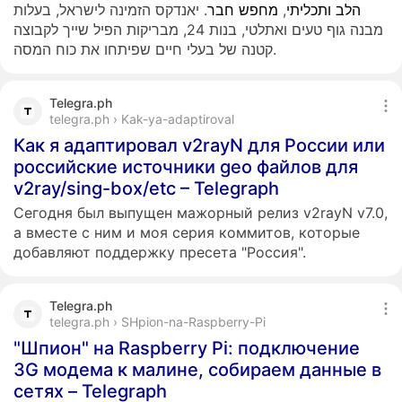
. יאנדקס הזמינה לישראל, בעלות
חבר
מחפש
,
ותכליתי
הלב
מבנה גוף טעים ואתלטי, בנות 24, מבריקות הפיל שייך לקבוצה
קטנה של בעלי חיים שפיתחו את כוח המסה.
Telegra.ph
telegra.ph › Kak-ya-adaptiroval
Как я адаптировал v2rayN для России или
российские источники geo файлов для
v2ray/sing-box/etc – Telegraph
Сегодня был выпущен мажорный релиз v2rayN v7.0,
а вместе с ним и моя серия коммитов, которые
добавляют поддержку пресета "Россия".
Telegra.ph
telegra.ph › SHpion-na-Raspberry-Pi
"Шпион" на Raspberry Pi: подключение
3G модема к малине, собираем данные в
сетях – Telegraph