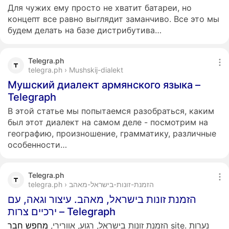
Для чужих ему просто не хватит батареи, но
концепт все равно выглядит заманчиво. Все это мы
будем делать на базе дистрибутива…
Telegra.ph
telegra.ph › Mushskij-dialekt
Мушский диалект армянского языка –
Telegraph
В этой статье мы попытаемся разобраться, каким
был этот диалект на самом деле - посмотрим на
географию, произношение, грамматику, различные
особенности…
Telegra.ph
telegra.ph › הזמנת-זונות-בישראל-מאהב
הזמנת זונות בישראל, מאהב. עיצור וגאה, עם
ירכיים צרות – Telegraph
site. נערות
הזמנת זונות בישראל, רגוע, אוורירי,
מחפש
חבר