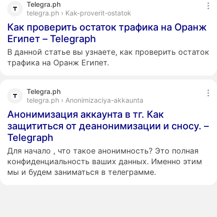
Telegra.ph
telegra.ph › Kak-proverit-ostatok
Как проверить остаток трафика на Оранж
Египет – Telegraph
В данной статье вы узнаете, как проверить остаток
трафика на Оранж Египет.
Telegra.ph
telegra.ph › Anonimizaciya-akkaunta
Анонимизация аккаунта в тг. Как
защититься от деанонимизации и сносу. –
Telegraph
Для начало , что такое анонимность? Это полная
конфиденциальность ваших данных. Именно этим
мы и будем заниматься в телеграмме.