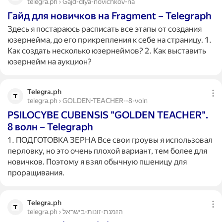
telegra.ph › Gajd-dlya-novichkov-na
Гайд для новичков на Fragment – Telegraph
Здесь я постараюсь расписать все этапы от создания
юзернейма, до его прикрепления к себе на страницу. 1.
Как создать несколько юзернеймов? 2. Как выставить
юзернейм на аукцион?
Telegra.ph
telegra.ph › GOLDEN-TEACHER--8-voln
PSILOCYBE CUBENSIS "GOLDEN TEACHER".
8 волн – Telegraph
1. ПОДГОТОВКА ЗЕРНА Все свои гроувы я использовал
перловку, но это очень плохой вариант, тем более для
новичков. Поэтому я взял обычную пшеницу для
проращивания.
Telegra.ph
telegra.ph › הזמנת-זונות-בישראל