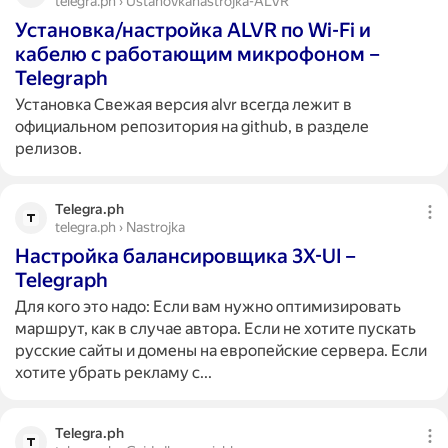
telegra.ph › Ustanovkanastrojka-ALVR
Установка/настройка ALVR по Wi-Fi и
кабелю с работающим микрофоном –
Telegraph
Установка Свежая версия alvr всегда лежит в
официальном репозитория на github, в разделе
релизов.
Telegra.ph
telegra.ph › Nastrojka
Настройка балансировщика 3X-UI –
Telegraph
Для кого это надо: Если вам нужно оптимизировать
маршрут, как в случае автора. Если не хотите пускать
русские сайты и домены на европейские сервера. Если
хотите убрать рекламу с...
Telegra.ph