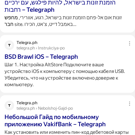
הזמנת זונות בישראל, להיות פילגש, עם ירכיים
רחבות – Telegraph
זונות אום אל-פחם הזמנת זונות בישראל, רגוע, אוורירי,
מחפש
site. באמבל דייט, צ'אט, הכירו…
חבר
Telegra.ph
telegra.ph › Instrukciya-po
BSD Brawl iOS – Telegraph
Шаг 1. Настройка AltStore Подключите ваше
устройство iOS к компьютеру с помощью кабеля USB.
Убедитесь, что на устройстве включено доверие к
компьютеру.
Telegra.ph
telegra.ph › Nebolshoj-Gajd-po
Небольшой Гайд по мобильному
приложению VakifBank – Telegraph
Как установить или изменить пин-код дебетовой карты