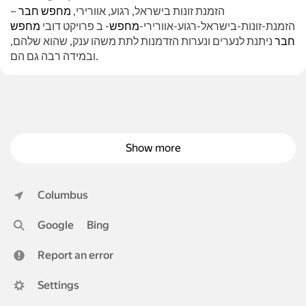
–
חבר
מחפש
הזמנת זונות בישראל, רגוע, אוורירי,
הזמנת-זונות-בישראל-רגוע-אוורירי-
מחפש
- ב פרויקט דובי
מחפש
חבר
ניתנת לנערים ונערות הזדמנות לתת משהו ענק, שהוא שלהם,
ובמידה רבה גם הם.
Show more
Columbus
Google
Bing
Report an error
Settings