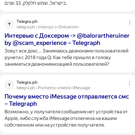
בישראל, שמש חלקלק, 33 שנים.
Telegra.ph
telegra.ph › Intervyu-s-Dokserom--
Интервью с Доксером -> @balorartheruiner
by @scam_experience – Telegraph
Зовут все докс... Занимаюсь деанонами пользователей
рунета с 2018 года Q: Kак тебе пришло в голову
заниматься деанонимизацией пользователей?
Telegra.ph
telegra.ph › Pochemu-vmesto-iMessage
Почему вместо iMessage отправляется смс
– Telegraph
Возможно, у получателя сообщения нет устройства от
Apple, либо служба iMessage отключена на вашем
собственном или на устройстве получателя.