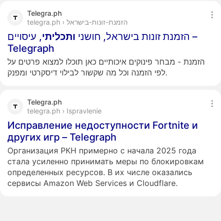
Telegra.ph
telegra.ph › הזמנת-זונות-בישראל
הזמנת זונות בישראל, חושני
ותכליתי
, עיסויים –
Telegraph
הזמנת - מבחר פינוקים איכותיים כאן תוכלו למצוא פרטים על
לפי הזמנה וכל מה שקשור לבילוי דיסקרטי ומפנק.
Telegra.ph
telegra.ph › Ispravlenie
Исправление недоступности Fortnite и
других игр – Telegraph
Организация РКН примерно с начала 2025 года
стала усиленно принимать меры по блокировкам
определенных ресурсов. В их числе оказались
сервисы Amazon Web Services и Cloudflare.