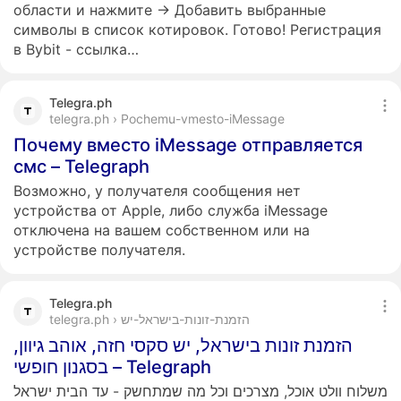
области и нажмите -> Добавить выбранные
символы в список котировок. Готово! Регистрация
в Bybit - ссылка…
Telegra.ph
telegra.ph › Pochemu-vmesto-iMessage
Почему вместо iMessage отправляется
смс – Telegraph
Возможно, у получателя сообщения нет
устройства от Apple, либо служба iMessage
отключена на вашем собственном или на
устройстве получателя.
Telegra.ph
telegra.ph › הזמנת-זונות-בישראל-יש
הזמנת זונות בישראל, יש סקסי חזה, אוהב גיוון,
בסגנון חופשי – Telegraph
משלוח וולט אוכל, מצרכים וכל מה שמתחשק - עד הבית ישראל