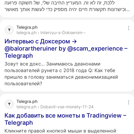
ללכת, זה לא זה. המעריץ החיבה שלי, של תשוקה פרועה
וכישרונות תקשורת חיים יהיה מספיק כדי לעשות אותך מאושר...
Telegra.ph
telegra.ph › Intervyu-s-Dokserom--
Интервью с Доксером ->
@balorartheruiner by @scam_experience –
Telegraph
Зовут все докс... Занимаюсь деанонами
пользователей рунета с 2018 года Q: Kак тебе
пришло в голову заниматься деанонимизацией
пользователей?
Telegra.ph
telegra.ph › Dobavit-vse-monety-11-24
Как добавить все монеты в Tradingview –
Telegraph
Кликните правой кнопкой мыши в выделенной