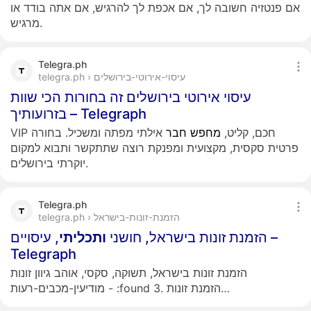
אם פנטזיה חשובה לך, אם אכפת לך להרגיש, אם אתה בודד או
מרגיש.
Telegra.ph
telegra.ph › עיסוי-אירוטי-בירושלים
עיסוי אירוטי בירושלים זה בחורות הכי שוות
בזרועותיך – Telegraph
VIP חכם, קליט,
מחפש
חבר
אילתי מפתה ומשכיל. בחורה
פרטית סקסית, מקצועית ומפנקת רוצה שתתקשר ותבוא למקום
יוקרתי בירושלים.
Telegra.ph
telegra.ph › הזמנת-זונות-בישראל
הזמנת זונות בישראל, חושני
ותכליתי
, עיסויים –
Telegraph
הזמנת זונות בישראל, תשוקה, סקסי, אוהב גיוון זונות
מודיעין-מכבים-רעות - :found 3. הזמנת זונות…