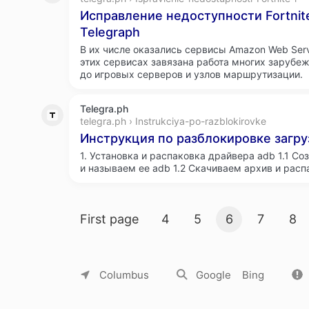
Исправление недоступности Fortnite
Telegraph
В их числе оказались сервисы Amazon Web Servi
этих сервисах завязана работа многих зарубеж
до игровых серверов и узлов маршрутизации.
Telegra.ph
telegra.ph › Instrukciya-po-razblokirovke
Инструкция по разблокировке загруз
1. Установка и распаковка драйвера adb 1.1 Со
и называем ее adb 1.2 Скачиваем архив и расп
Search result pages
First page
4
5
6
7
8
About Yandex
Commercial offers
Jobs
Columbus
Google
Bing