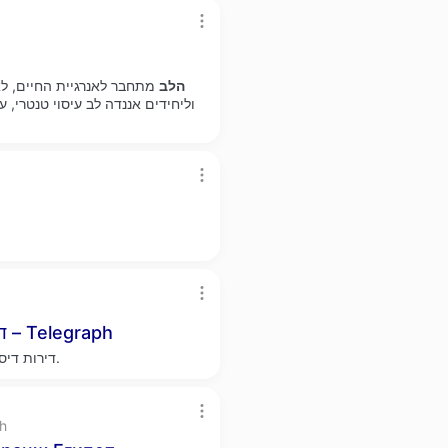
הלב
מתחבר לאנרגיית החיים, לאה
וליחידים אננדה לב עיסוי טנטרי, עיס
ד
– Telegraph
דירות דיסקרטיות ברעננה - רשימת דירות דיסקרטיות חדשות באתר.
zh