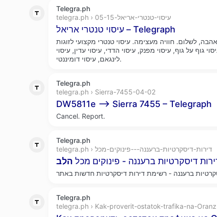
Telegra.ph
telegra.ph › עיסוי-טנטרי-אריאל-05-15
עיסוי טנטרי אריאל – Telegraph
בה, לשלום. חוויה מעצימה. עיסוי טנטרי מקצועי לזוגות
וי גוף על גוף, עיסוי מפנק, עיסוי הדדי, עיסוי עדין, עיסוי
לינגאם, עיסוי דומיננטי.
Telegra.ph
telegra.ph › Sierra-7455-04-02
DW5811e --> Sierra 7455 – Telegraph
Cancel. Report.
Telegra.ph
telegra.ph › דירות-דיסקרטיות-ברעננה---פינוקים-מכל
ירות דיסקרטיות ברעננה - פינוקים מכל
הלב
Telegra.ph
telegra.ph › Kak-proverit-ostatok-trafika-na-Oran