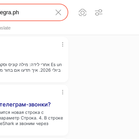
nslate
אחרי לידה: מילה קוניס וסק
 телеграм-звонки?
вится новая строка с
араметр Строка. 4. В строке
Shark и звоним через