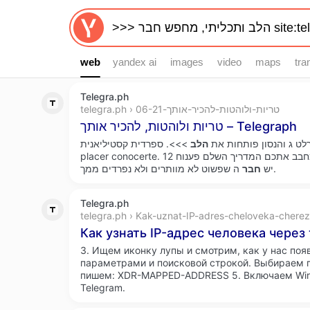
web
web
yandex ai
images
video
maps
tra
Telegra.ph
telegra.ph › טריות-ולוהטות-להכיר-אותך-06-21
טריות ולוהטות, להכיר אותך – Telegraph
רלט ג והנסון פותחות את
הלב
>>>. ספרדית קסטיליאנית Es un
placer conocerte. 12 ביולי 2026. איך תדעו אם בחור מחבב אתכם המדריך השלם פענוח
ה שפשוט לא מוותרים ולא נפרדים ממך.
יש
חבר
Telegra.ph
telegra.ph › Kak-uznat-IP-adres-cheloveka-cherez
Как узнать IP-адрес человека через
3. Ищем иконку лупы и смотрим, как у нас поя
параметрами и поисковой строкой. Выбираем п
пишем: XDR-MAPPED-ADDRESS 5. Включаем Wire
Telegram.