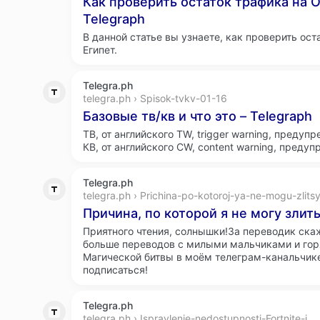
Как проверить остаток трафика на 
Telegraph
В данной статье вы узнаете, как проверить ос
Египет.
Telegra.ph
telegra.ph › Spisok-tvkv-01-16
Базовые тв/кв и что это – Telegraph
ТВ, от английского TW, trigger warning, предуп
КВ, от английского CW, content warning, предуп
Telegra.ph
telegra.ph › Prichina-po-kotoroj-ya-ne-mogu-zlits
Причина, по которой я не могу злить
Приятного чтения, солнышки!За переводик ска
больше переводов с милыми мальчиками и го
Магической битвы в моём телеграм-канальчик
подписаться!
Telegra.ph
telegra.ph › Ispravlenie-nedostupnosti-Fortnite-i