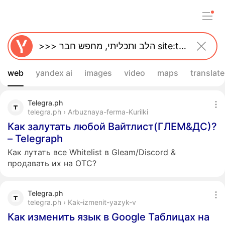
web
yandex ai
images
video
maps
translate
Telegra.ph
telegra.ph › Arbuznaya-ferma-Kurilki
Как залутать любой Вайтлист(ГЛЕМ&ДС)?
– Telegraph
Как лутать все Whitelist в Gleam/Discord &
продавать их на OTC?
Telegra.ph
telegra.ph › Kak-izmenit-yazyk-v
Как изменить язык в Google Таблицах на