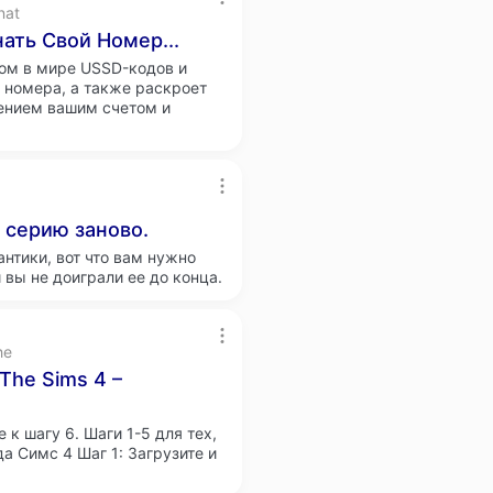
nat
нать Свой Номер...
ом в мире USSD-кодов и
 номера, а также раскроет
лением вашим счетом и
 серию заново.
нтики, вот что вам нужно
 вы не доиграли ее до конца.
he
The Sims 4 –
 к шагу 6. Шаги 1-5 для тех,
да Симс 4 Шаг 1: Загрузите и