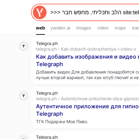
web
web
yandex ai
images
video
maps
tra
Telegra.ph
telegra.ph › Kak-dobavit-izobrazheniya-i-video-v
Как добавить изображения и видео 
Telegraph
Добавить видео Для добавления понадобятся с
лучше второй вариант, так как ютуб глючит и н
Telegra.ph
telegra.ph › Autentichnoe-prilozhenie-dlya-gipnoz
Аутентичное приложение для гипноза
Telegraph
ТГК Подержи Мое Пиво.
Telegra.ph