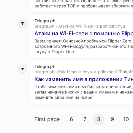
состоит из 2-х частей. Первая — это шлюз (Who
работает через TOR и пробрасывает абсолютно
Telegra.ph
telegra.ph › Ataki-na-Wi-Fi-seti-s-pomoshchyu
Атаки на Wi-Fi-сети с помощью Flip
Всем привет! Основной проблемой Flipper Zero
встроенного Wi-Fi-модуля, разработчики это зн
штуку в Flipper One
Telegra.ph
telegra.ph › Kak-izmenit-imya-v-prilozhenii-Tinkoff
Как изменить имя в приложении Тин
Чтобы изменить имя в мобильном приложении, 
затем найдите кнопку с вашим именем и нажми
изменить свое имя на новое.
Search result pages
First page
6
7
8
9
10