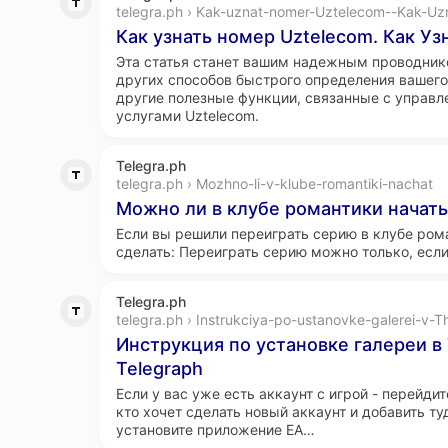
telegra.ph › Kak-uznat-nomer-Uztelecom--Kak-Uz
Как узнать номер Uztelecom. Как Уз
Эта статья станет вашим надежным проводник
других способов быстрого определения вашего
другие полезные функции, связанные с управ
услугами Uztelecom.
Telegra.ph
telegra.ph › Mozhno-li-v-klube-romantiki-nachat
Можно ли в клубе романтики начать
Если вы решили переиграть серию в клубе рома
сделать: Переиграть серию можно только, если
Telegra.ph
telegra.ph › Instrukciya-po-ustanovke-galerei-v-T
Инструкция по установке галереи в 
Telegraph
Если у вас уже есть аккаунт с игрой - перейдите
кто хочет сделать новый аккаунт и добавить ту
установите приложение EA…