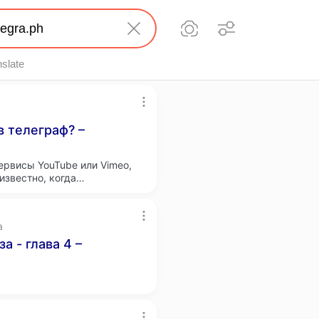
nslate
в телеграф? –
ервисы YouTube или Vimeo,
еизвестно, когда…
a
 - глава 4 –