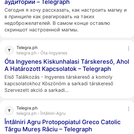
аудитории – Telegraph
Сегодня я хочу рассказать, как настроить магму и
в принципе как реагировать на таких
недоброжелателей. В самом конце оставлю
скриншот настроенной магмы.
Telegra.ph
telegra.ph › Óta-Ingyenes
Óta Ingyenes Kiskunhalasi Társkereső, Ahol
A Határozott Kapcsolatok – Telegraph
Első Találkozás - Ingyenes társkereső a komoly
kapcsolatokhoz Köszönöm a sarkadi társkereső
Szervezett akció a sarkadi…
Telegra.ph
telegra.ph › Întâlniri-Agru
Întâlniri Agru Protopopiatul Greco Catolic
Târgu Mureș Râciu – Telegraph