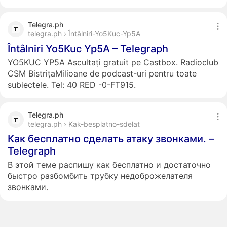
Telegra.ph
telegra.ph › Întâlniri-Yo5Kuc-Yp5A
Întâlniri Yo5Kuc Yp5A – Telegraph
YO5KUC YP5A Ascultați gratuit pe Castbox. Radioclub
CSM BistrițaMilioane de podcast-uri pentru toate
subiectele. Tel: 40 RED -0-FT915.
Telegra.ph
telegra.ph › Kak-besplatno-sdelat
Как бесплатно сделать атаку звонками. –
Telegraph
В этой теме распишу как бесплатно и достаточно
быстро разбомбить трубку недоброжелателя
звонками.