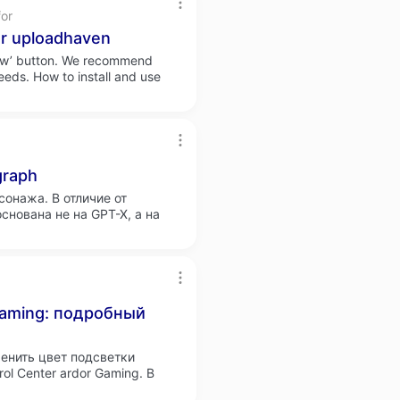
or
or uploadhaven
now’ button. We recommend
eds. How to install and use
graph
онажа. В отличие от
снована не на GPT-X, а на
 Gaming: подробный
менить цвет подсветки
l Center ardor Gaming. В