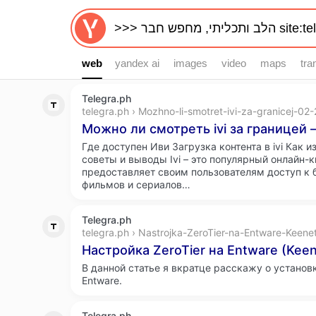
web
web
yandex ai
images
video
maps
tra
Telegra.ph
telegra.ph › Mozhno-li-smotret-ivi-za-granicej-02-
Можно ли смотреть ivi за границей –
Где доступен Иви Загрузка контента в ivi Как и
советы и выводы Ivi – это популярный онлайн-к
предоставляет своим пользователям доступ к
фильмов и сериалов…
Telegra.ph
telegra.ph › Nastrojka-ZeroTier-na-Entware-Keenet
Настройка ZeroTier на Entware (Keen
В данной статье я вкратце расскажу о установк
Entware.
Telegra.ph