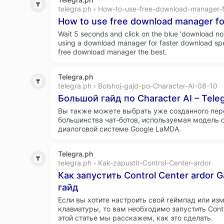
telegra.ph › How-to-use-free-download-manager-f
How to use free download manager f
Wait 5 seconds and click on the blue ‘download 
using a download manager for faster download spe
free download manager the best.
Telegra.ph
telegra.ph › Bolshoj-gajd-po-Character-AI-08-10
Большой гайд по Character AI – Tele
Вы также можете выбрать уже созданного перс
большинства чат-ботов, используемая модель о
диалоговой системе Google LaMDA.
Telegra.ph
telegra.ph › Kak-zapustit-Control-Center-ardor
Как запустить Control Center ardor
гайд
Если вы хотите настроить свой геймпад или из
клавиатуры, то вам необходимо запустить Contro
этой статье мы расскажем, как это сделать.