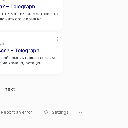
? – Telegraph
токе, что появились какие-то
иложить его к крышке
sya
ся? – Telegraph
пособ помочь пользователям
 их команд, ротации,
next
License
Privacy Policy
Report an error
Settings