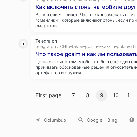
Как включить стоны на мобиле друга
Вступление: Привет. Часто стал замечать в тик 
"смайлики", которые включают стоны, если пр
смартфона.
Telegra.ph
telegra.ph › CHto-takoe-gcsim-i-kak-im-polzovat
Что такое gcsim и как им пользовать
Цель состоит в том, чтобы это был ещё один с
принимать обоснованные решения относительно
артефактов и оружия.
Search result pages
First page
7
8
9
10
11
About Yandex
Commercial offers
Jobs
Columbus
Google
Bing