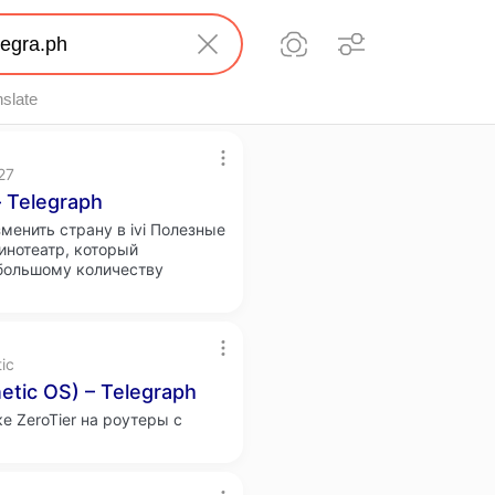
nslate
27
 Telegraph
зменить страну в ivi Полезные
инотеатр, который
 большому количеству
ic
etic OS) – Telegraph
е ZeroTier на роутеры с