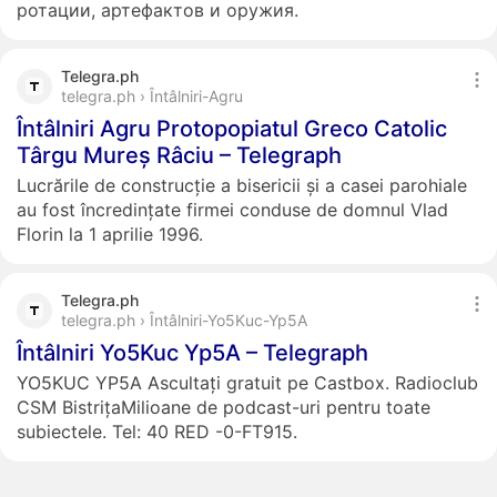
ротации, артефактов и оружия.
Telegra.ph
telegra.ph › Întâlniri-Agru
Întâlniri Agru Protopopiatul Greco Catolic
Târgu Mureș Râciu – Telegraph
Lucrările de construcție a bisericii și a casei parohiale
au fost încredințate firmei conduse de domnul Vlad
Florin la 1 aprilie 1996.
Telegra.ph
telegra.ph › Întâlniri-Yo5Kuc-Yp5A
Întâlniri Yo5Kuc Yp5A – Telegraph
YO5KUC YP5A Ascultați gratuit pe Castbox. Radioclub
CSM BistrițaMilioane de podcast-uri pentru toate
subiectele. Tel: 40 RED -0-FT915.