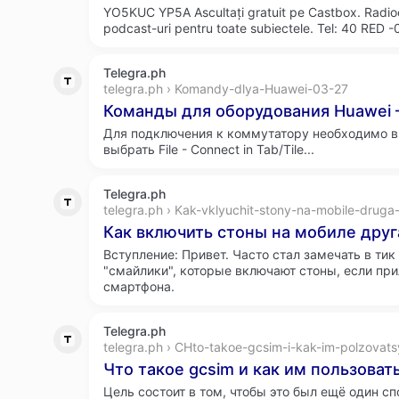
YO5KUC YP5A Ascultați gratuit pe Castbox. Radioc
podcast-uri pentru toate subiectele. Tel: 40 RED 
Telegra.ph
telegra.ph › Komandy-dlya-Huawei-03-27
Команды для оборудования Huawei –
Для подключения к коммутатору необходимо 
выбрать File - Connect in Tab/Tile...
Telegra.ph
telegra.ph › Kak-vklyuchit-stony-na-mobile-druga
Как включить стоны на мобиле друга
Вступление: Привет. Часто стал замечать в тик 
"смайлики", которые включают стоны, если пр
смартфона.
Telegra.ph
telegra.ph › CHto-takoe-gcsim-i-kak-im-polzovat
Что такое gcsim и как им пользовать
Цель состоит в том, чтобы это был ещё один с