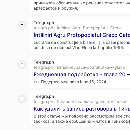
принимать обоснованные решения относительно
артефактов и оружия.
Telegra.ph
telegra.ph › Întâlniri-Agru-Protopopiatul-Greco
Întâlniri Agru Protopopiatul Greco Cat
Lucrările de construcție a bisericii și a casei parohi
conduse de domnul Vlad Florin la 1 aprilie 1996.
Telegra.ph
telegra.ph › Ezhednevnaya-podrabotka---glava
Ежедневная подработка - глава 20 –
тгк Подержи мое пивоJune 15, 2024.
Telegra.ph
telegra.ph › Kak-udalit-zapis-razgovora-v-Tinkoff
Как удалить запись разговора в Тин
В этой статье мы подробно рассмотрим все сп
звонков, а также сообщений и чатов в Тинькоф