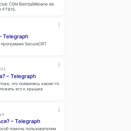
lub CSM BistrițaMilioane de
-0-FT915.
 Telegraph
в программе SecureCRT
-03
? – Telegraph
токе, что появились какие-то
иложить его к крышке
sya
ся? – Telegraph
пособ помочь пользователям