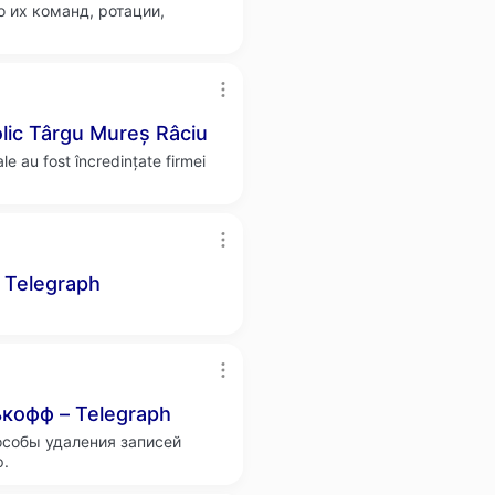
 их команд, ротации,
olic Târgu Mureș Râciu
ale au fost încredințate firmei
 Telegraph
ькофф – Telegraph
особы удаления записей
ф.