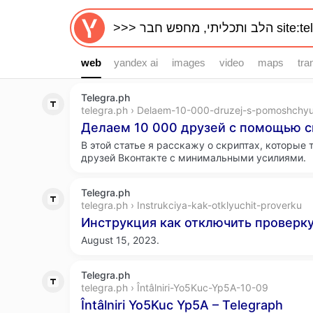
web
web
yandex ai
images
video
maps
tra
Telegra.ph
telegra.ph › Delaem-10-000-druzej-s-pomoshchy
Делаем 10 000 друзей с помощью с
В этой статье я расскажу о скриптах, которые 
друзей Вконтакте с минимальными усилиями.
Telegra.ph
telegra.ph › Instrukciya-kak-otklyuchit-proverku
Инструкция как отключить проверку
August 15, 2023.
Telegra.ph
telegra.ph › Întâlniri-Yo5Kuc-Yp5A-10-09
Întâlniri Yo5Kuc Yp5A – Telegraph