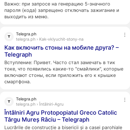
Важно: при запросе на генерацию 5-значного
пароля (кода) запрещено отключать зажигание и
выходить из меню.
Telegra.ph
telegra.ph › Kak-vklyuchit-stony-na
Как включить стоны на мобиле друга? –
Telegraph
Вступление: Привет. Часто стал замечать в тик
токе, что появились какие-то "смайлики", которые
включают стоны, если приложить его к крышке
смартфона.
Telegra.ph
telegra.ph › Întâlniri-Agru
Întâlniri Agru Protopopiatul Greco Catolic
Târgu Mureș Râciu – Telegraph
Lucrările de construcție a bisericii și a casei parohiale