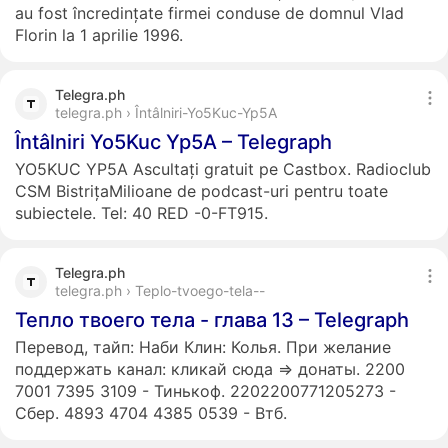
au fost încredințate firmei conduse de domnul Vlad
Florin la 1 aprilie 1996.
Telegra.ph
telegra.ph › Întâlniri-Yo5Kuc-Yp5A
Întâlniri Yo5Kuc Yp5A – Telegraph
YO5KUC YP5A Ascultați gratuit pe Castbox. Radioclub
CSM BistrițaMilioane de podcast-uri pentru toate
subiectele. Tel: 40 RED -0-FT915.
Telegra.ph
telegra.ph › Teplo-tvoego-tela--
Тепло твоего тела - глава 13 – Telegraph
Перевод, тайп: Наби Клин: Колья. При желание
поддержать канал: кликай сюда => донаты. 2200
7001 7395 3109 - Тинькоф. 2202200771205273 -
Сбер. 4893 4704 4385 0539 - Втб.