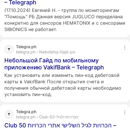
– Telegraph
(17.10.2024) Евгений Н. - группа по мониторингам
"Помощь" РБ Данная версия JUGLUCO переделана
конкретно для сенсоров HEMATONIX и с сенсорами
SIBIONICS не работает.
Telegra.ph
telegra.ph › Nebolshoj-Gajd-po
Небольшой Гайд по мобильному
приложению VakifBank – Telegraph
Как установить или изменить пин-код дебетовой
карты в VakıfBank После открытия счета и
получения обычной дебетовой карты необходимо
установить пин-код.
Telegra.ph
telegra.ph › Club-50-הכרויות-לגיל
Club 50 הכרויות לגיל השלישי אתרי הכרויות –