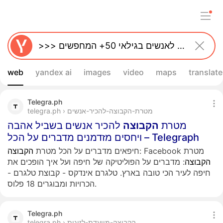
web
yandex ai
images
video
maps
translate
Telegra.ph
telegra.ph › מטרת-הקבוצה-להכיר-אנשים
מטרת
הקבוצה
להכיר אנשים בשביל אהבה
ויחסים מזדמנים מדברים על הכל – Telegraph
: Facebook מטרת
חיפאים מדברים על הכל מטרת
הקבוצה
הקבוצה
: מדברים על הפוליטיקה של חיפה ועל איך הופכים את
חיפה לעיר הכי טובה בארץ. טלגרם אינדקס - קבוצת טלגרם -
הכרויות ומבוגרים 18 פלוס.
Telegra.ph
telegra.ph › הקבוצה-מיועדת-לזוגות