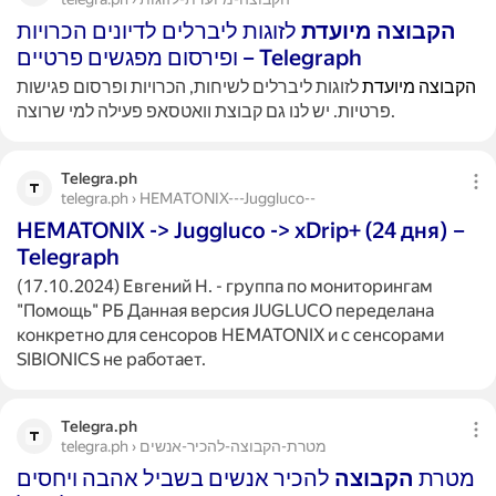
הקבוצה
מיועדת
לזוגות ליברלים לדיונים הכרויות
ופירסום מפגשים פרטיים – Telegraph
הקבוצה
מיועדת
לזוגות ליברלים לשיחות, הכרויות ופרסום פגישות
פרטיות. יש לנו גם קבוצת וואטסאפ פעילה למי שרוצה.
Telegra.ph
telegra.ph › HEMATONIX---Juggluco--
HEMATONIX -> Juggluco -> xDrip+ (24 дня) –
Telegraph
(17.10.2024) Евгений Н. - группа по мониторингам
"Помощь" РБ Данная версия JUGLUCO переделана
конкретно для сенсоров HEMATONIX и с сенсорами
SIBIONICS не работает.
Telegra.ph
telegra.ph › מטרת-הקבוצה-להכיר-אנשים
מטרת
הקבוצה
להכיר אנשים בשביל אהבה ויחסים