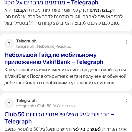
מזדמנים מדברים על הכל – Telegraph
הקבוצה
מיועדת
רק למי שמחפש זוגיות. מטרת
הקבוצה
היא
להכיר אנשים לאהבה וזוגיות מזדמנת לדבר על הכל, אז למה הכי
טוב לכם להיכנס לקבוצה המובילה: קניות מחו"ל בסטייל ובזול.
Telegra.ph
telegra.ph › Nebolshoj-Gajd-po
Небольшой Гайд по мобильному
приложению VakifBank – Telegraph
Как установить или изменить пин-код дебетовой карты
в VakıfBank После открытия счета и получения обычной
дебетовой карты необходимо установить пин-код.
Telegra.ph
telegra.ph › Club-50-הכרויות-לגיל
Club 50 הכרויות לגיל השלישי אתרי הכרויות –
Telegraph
אתר הכרויות
לאנשים
בגילאי
חמישים ומעל גיל 50 פלוס אין כמעט