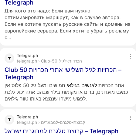
Telegraph
Для кого это надо: Если вам нужно
оптимизировать маршрут, как в случае автора.
Если не хотите пускать русские сайты и домены на
европейские сервера. Если хотите убрать рекламу
с...
Telegra.ph
telegra.ph › Club-50-הכרויות-לגיל
Club 50 הכרויות לגיל השלישי אתרי הכרויות –
Telegraph
אתר הכרויות
לאנשים
בגילאי
חמישים ומעל גיל 50 פלוס אין
כמעט מועדונים, ברים או מקומות בילוי שבהם אתה יכול ללכת
לפגוש מישהו שנמצא באותו טווח גילאים.
Telegra.ph
telegra.ph › קבוצת-טלגרם-למבוגרים
קבוצת טלגרם למבוגרים ישראל – Telegraph