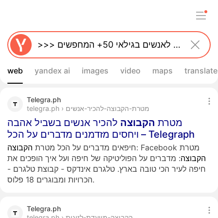
web
yandex ai
images
video
maps
translate
Telegra.ph
telegra.ph › מטרת-הקבוצה-להכיר-אנשים
מטרת
הקבוצה
להכיר אנשים בשביל אהבה
ויחסים מזדמנים מדברים על הכל – Telegraph
: Facebook מטרת
חיפאים מדברים על הכל מטרת
הקבוצה
הקבוצה
: מדברים על הפוליטיקה של חיפה ועל איך הופכים את
חיפה לעיר הכי טובה בארץ. טלגרם אינדקס - קבוצת טלגרם -
הכרויות ומבוגרים 18 פלוס.
Telegra.ph
telegra.ph › הקבוצה-מיועדת-לזוגות