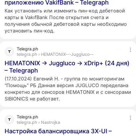
приложению VakifBank – Telegraph
Как установить или изменить пин-код дебетовой
карты в VakıfBank После открытия счета и
получения обычной дебетовой карты необходимо
установить пин-код.
Telegra.ph
telegra.ph › HEMATONIX---Juggluco--
HEMATONIX -> Juggluco -> xDrip+ (24 дня)
– Telegraph
(17.10.2024) Евгений Н. - группа по мониторингам
"Помощь" РБ Данная версия JUGLUCO переделана
конкретно для сенсоров HEMATONIX и с сенсорами
SIBIONICS не работает.
Telegra.ph
telegra.ph › Nastrojka
Настройка балансировщика 3X-UI –