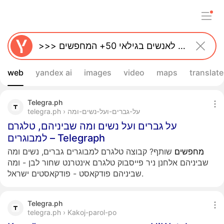
web
yandex ai
images
video
maps
translate
Telegra.ph
telegra.ph › על-גברים-ועל-נשים-ומה
על גברים ועל נשים ומה שביניהם, טלגרם
למבוגרים – Telegraph
מחפשים
שותף? קבוצה טלגרם למבוגרים גברים, נשים ומה
שביניהם אלחנן ניר פייסבוק טלגרם אינטרנט שחור לבן - ומה
שביניהם פודקאסט - פודקאסטים ישראל.
Telegra.ph
telegra.ph › Kakoj-parol-po