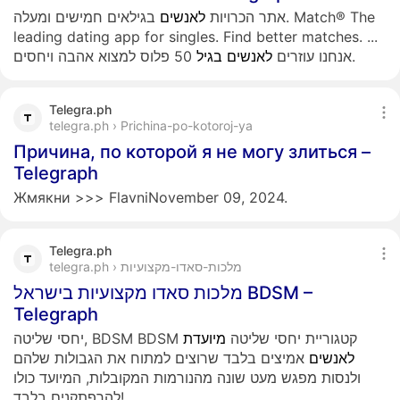
אתר הכרויות
לאנשים
בגילאים חמישים ומעלה. Match® The
leading dating app for singles. Find better matches.
...
50 פלוס למצוא אהבה ויחסים.
אנחנו עוזרים
לאנשים
בגיל
Telegra.ph
telegra.ph › Prichina-po-kotoroj-ya
Причина, по которой я не могу злиться –
Telegraph
Жмякни >>> FlavniNovember 09, 2024.
Telegra.ph
telegra.ph › מלכות-סאדו-מקצועיות
מלכות סאדו מקצועיות בישראל BDSM –
Telegraph
יחסי שליטה, BDSM BDSM קטגוריית יחסי שליטה
מיועדת
לאנשים
אמיצים בלבד שרוצים למתוח את הגבולות שלהם
ולנסות מפגש מעט שונה מהנורמות המקובלות, המיועד כולו
להרפתקנים בלבד!