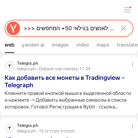
web
yandex ai
images
video
maps
translate
Telegra.ph
telegra.ph › Dobavit-vse-monety-11-24
Как добавить все монеты в Tradingview –
Telegraph
Кликните правой кнопкой мыши в выделенной области
и нажмите -> Добавить выбранные символы в список
котировок. Готово! Регистрация в Bybit - ссылка…
Telegra.ph
telegra.ph › 15-מקומות-מצוינים