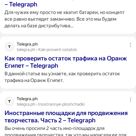
– Telegraph
Для чужих ему просто не хватит батареи, но концепт
все равно выглядит заманчиво. Все это мы будем
делать на базе дистрибутива…
Telegra.ph
telegra.ph › Kak-proverit-ostatok
Как проверить остаток трафика на Оранж
Египет – Telegraph
В данной статье вы узнаете, как проверить остаток
трафика на Оранж Египет.
Telegra.ph
telegra.ph › Inostrannye-ploshchadki
Иностранные площадки для продвижения
творчества. Часть 2 – Telegraph
Вы очень просили 2 часть ино-площадок для
продвижения творчества, так что мы написали ее для