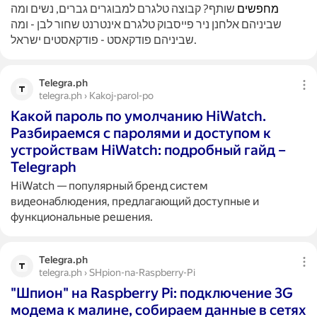
מחפשים
שותף? קבוצה טלגרם למבוגרים גברים, נשים ומה
שביניהם אלחנן ניר פייסבוק טלגרם אינטרנט שחור לבן - ומה
שביניהם פודקאסט - פודקאסטים ישראל.
Telegra.ph
telegra.ph › Kakoj-parol-po
Какой пароль по умолчанию HiWatch.
Разбираемся с паролями и доступом к
устройствам HiWatch: подробный гайд ‍–
Telegraph
HiWatch — популярный бренд систем
видеонаблюдения, предлагающий доступные и
функциональные решения.
Telegra.ph
telegra.ph › SHpion-na-Raspberry-Pi
"Шпион" на Raspberry Pi: подключение 3G
модема к малине, собираем данные в сетях