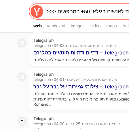
web
web
yandex ai
images
video
maps
tra
Telegra.ph
telegra.ph › דתיים-ודתיות-חוטאים-בטלגרם-04-03
דתיים ודתיות חוטאים בטלגרם – Telegraph
Telegra.ph
telegra.ph › צילומי-גמירות-של-גבר-על-גבר-04-01
צילומי גמירות של גבר על גבר – Telegraph
ל אלימות גברית. אחד הסימפטומים הבולטים מהם סובלות
נפגעות תקיפה מינית הוא קושי בהגדרת זהות מינית Scaece 1997, Mezey King 2000,
Romano…
Telegra.ph
telegra.ph › קבוצת-טלגרם-הכרויות-25-פלוס-04-20