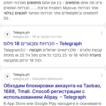
ציינו מה אתם
מחפשים
– בין אם אתם
מחפשים
מערכת יחסים
רומנטית ארוכת…
...
הכרויות הומואים Mylove: אתר הכרויות
להומואים וביסקסואלים אתר הכרויות המיועד
לאנשים
בגילאי
50 .
Telegra.ph
telegra.ph › הכרויות-ומבוגרים-18
הכרויות ומבוגרים 18 פלוס – Telegraph
Telegram2U - קבוצת טלגרם - סלבריטאים ישראלים
הקבוצה
מיועדת
לגילאי 18 עד 25 בלבד כל אדם מעל גיל 25 או מתחת
לגיל 18 יורחק מהקבוצה.
Telegra.ph
telegra.ph › Obhodim-blokirovki
Обходим блокировки аккаунта на Taobao,
1688, Tmall. Способ регистрации с
использованием Alipay. – Telegraph
В App Store или Google Play находите и скачиваете