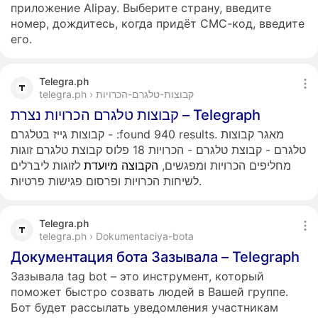
приложение Alipay. Выберите страну, введите
номер, дождитесь, когда придёт СМС-код, введите
его.
Telegra.ph
telegra.ph › קבוצות-טלגרם-הכרויות
קבוצות טלגרם הכרויות נצרת – Telegraph
קבוצות גייז בטלגרם - :found 940 results. מאגר קבוצות
טלגרם - קבוצת טלגרם - הכרויות 18 פלוס קבוצת טלגרם זוגות
מחליפים הכרויות ומפגשים,
הקבוצה
מיועדת
לזוגות ליברלים
לשיחות הכרויות ופרסום פגישות פרטיות.
Telegra.ph
telegra.ph › Dokumentaciya-bota
Документация бота Зазывала – Telegraph
Зазывала tag bot – это инструмент, который
поможет быстро созвать людей в Вашей группе.
Бот будет рассылать уведомления участникам