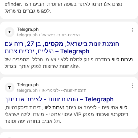
xfinder. נשים אלו תרמו לאתר בשפה הרוסית והביעו רצון
לפגוש גברים מישראל.
Telegra.ph
telegra.ph › הזמנת-זונות-בישראל
הזמנת זונות בישראל,
מקסים
, בן 27, רזה עם
רגליים, ירכיים צרות – Telegraph
נערות
ליווי
בחדרה פינוק לכולם ללא יוצא מן הכלל. מספרים של
זונות שרוצות לפנק אותך ובגדול site.
Telegra.ph
telegra.ph › הזמנת-זונות---לצימר-או
הזמנת זונות - לצימר או ביתך – Telegraph
ליווי
אתיופית - לצימר או ביתך
נערות
ליווי
, דירות דיסקרטיות,
עיסוי ארוטי - מועדון לילה ישראלי VIP דיסקרטי ואיכותי מפנק
תל אביב בחורה יפה וסופר.