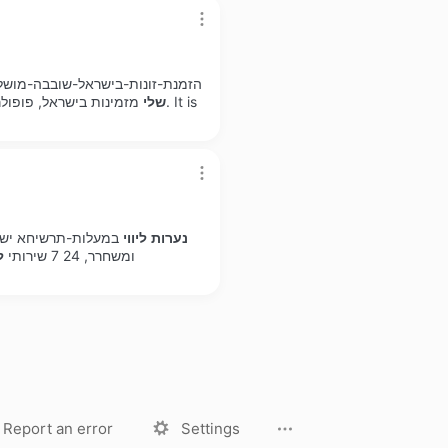
הזמנת-זונות-בישראל-שובבה-מושל
שלי
מזמינות בישראל, פופולר
נערות
ליווי
במעלות-תרשיחא יש
ומשחרר, 24 7 שירותי
ל
License
Privacy Policy
Report an error
Settings