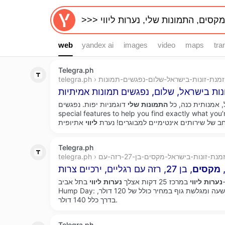
web
web
yandex ai
images
video
maps
tra
Telegra.ph
telegra. › הזמנת-זונות-בישראל-שלום-נפגשים-תמונות
, אמנותית כנה, כל
התמונות
שלי
דוגמניות יפות. נפגשים. has many
special features to help you find exactly what . להזמין בכל אזורי
חב של שירותים אינטימיים למבוגרים! נערת
ליווי
Telegra.ph
telegra › הזמנת-זונות-בישראל-מקסים-בן-27-רזה-עם
,
מקסים
, בן 27, רזה עם רגליים, ירכיים צרות
נערות
ליווי
במרכז 25 דקות אצלך
נערות
ליווי
בתל אביב- israel. פילגש – ויקיסקס Happy
Hump Day: בימי רביעי, קבלו עיסוי של חצי שעה ומגלשת גוף במחיר כולל של 120 דולר,
בדרך כלל 140 דולר.
Telegra.ph