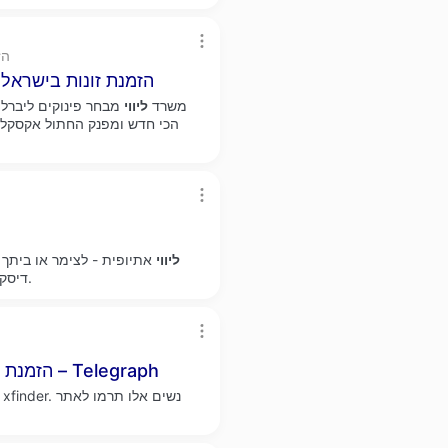
.ph
הזמנת זונות בישראל
משרד
ליווי
מבחר פינוקים ליברל
ליווי
אתיופית - לצימר או ביתך
ישראלי VIP דיסקרטי ואיכותי מפנק תל אביב בחורה יפה וסופר.
, להכיר גבר שובב – Telegraph
הזמנת ז