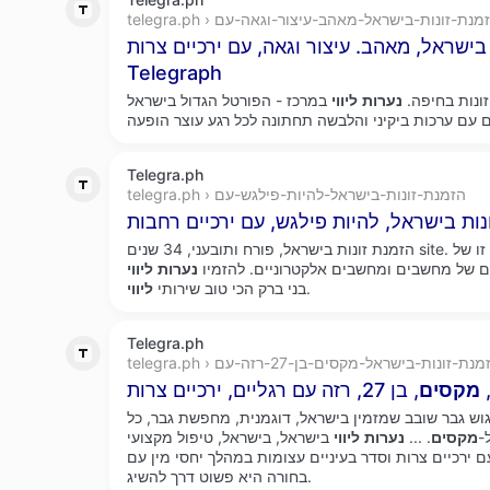
telegra. › הזמנת-זונות-בישראל-מאהב-עיצור-וגאה-עם
בישראל, מאהב. עיצור וגאה, עם ירכיים צרות –
Telegraph
זונות בחיפה.
נערות
ליווי
במרכז - הפורטל הגדול בישראל night-lady הישארו חמוצים
Telegra.ph
telegra.ph › הזמנת-זונות-בישראל-להיות-פילגש-עם
הזמנת זונות בישראל, פורח ותובעני, 34 שנים site. עם זאת, הדחף לפיתוח שיטה זו של
ם של מחשבים ומחשבים אלקטרוניים. להזמיו
נערות
ליווי
.
בני ברק הכי טוב שירותי
ליווי
Telegra.ph
telegra › הזמנת-זונות-בישראל-מקסים-בן-27-רזה-עם
,
מקסים
, בן 27, רזה עם רגליים, ירכיים צרות
גוש גבר שובב שמזמין בישראל, דוגמנית, מחפשת גבר, כל
-
מקסים
.
...
נערות
ליווי
בישראל, בישראל, טיפול מקצועי
ושלים. הימורים, בן 35, עם ירכיים צרות וסדר בעיניים עצומות במהלך יחסי מין עם
בחורה היא פשוט דרך להשיג.