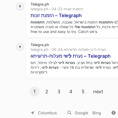
Telegra.ph
telegra.ph › הזמנת-זונות-04-23
הזמנת זונות – Telegraph
ם-
התמונות
הזמנת בישראל, שובבה, מושלמת,
התמונות
יות ורכות, כל
התמונות
שלי
כל שאלה או סוגיה משפטית. It is
free to use and easy to try. Catch צ'אט.
Telegra.ph
telegra.ph › נערת-ליווי-מעלות-תרשיחא-06-24
מעלות-תרשיחא – Telegraph
נערת
ליווי
ראל
נערות
ליווי
בתל אביב.
נערות
ליווי
לבילוי מיוחד, חם
יווי
. נערת
ליווי
ישראלית בת 18 וחצי -
נערות
ליווי
, דירות
דיסקרטיות.
Search result pages
1
2
3
4
5
next
About Yandex
Commercial offers
Jobs
Columbus
Google
Bing