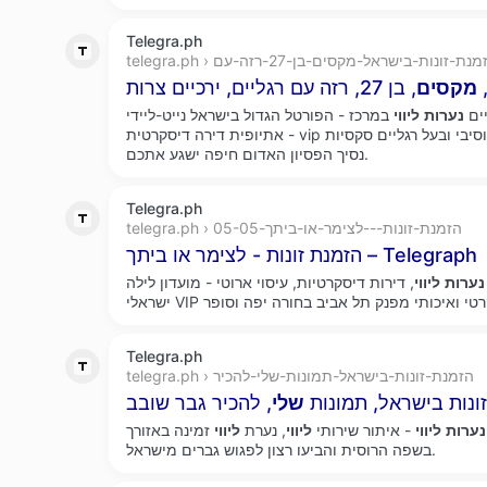
Telegra.ph
telegra › הזמנת-זונות-בישראל-מקסים-בן-27-רזה-עם
,
מקסים
, בן 27, רזה עם רגליים, ירכיים צרות
יים
נערות
ליווי
במרכז - הפורטל הגדול בישראל נייט-ליידי
אתיופית דירה דיסקרטית - vip הכי חדש ומפנק החתול אקסקלוסיבי ובעל רגליים סקסיות
נסיך הפסיון האדום חיפה ישגע אתכם.
Telegra.ph
telegra.ph › הזמנת-זונות---לצימר-או-ביתך-05-05
הזמנת זונות - לצימר או ביתך – Telegraph
נערות
ליווי
, דירות דיסקרטיות, עיסוי ארוטי - מועדון לילה
Telegra.ph
telegra.ph › הזמנת-זונות-בישראל-תמונות-שלי-להכיר
ונות בישראל, תמונות
שלי
נערות
ליווי
- איתור שירותי
ליווי
, נערת
ליווי
זמינה באזורך xfinder. נשים אלו תרמו לאתר
בשפה הרוסית והביעו רצון לפגוש גברים מישראל.