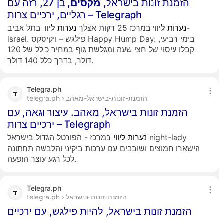
הזמנת זונות בישראל,
מקסים
, בן 27, רזה עם
רגליים, ירכיים צרות – Telegraph
נערות
ליווי
במרכז 25 דקות אצלך
נערות
ליווי
בתל אביב-
israel. פילגש – ויקיסקס Happy Hump Day: בימי רביעי,
קבלו עיסוי של חצי שעה ומגלשת גוף במחיר כולל של 120
דולר, בדרך כלל 140 דולר.
Telegra.ph
telegra.ph › הזמנת-זונות-בישראל-מאהב
הזמנת זונות בישראל, מאהב. עיצור וגאה, עם
ירכיים צרות – Telegraph
נערות
ליווי
במרכז - הפורטל הגדול בישראל night-lady
הישארו חמוצים ושובבים עם ערכות ביקיני והלבשה תחתונה
לכל רגע עוצר הופעה.
Telegra.ph
telegra.ph › הזמנת-זונות-בישראל
הזמנת זונות בישראל, להיות פילגש, עם ירכיים