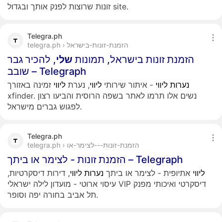
זונות שרוצות לפנק אותך ובגדול site.
Telegra.ph
telegra.ph › הזמנת-זונות-בישראל
הזמנת זונות בישראל, תמונות
שלי
, להכיר גבר
שובב – Telegraph
נערות
ליווי
- איתור שירותי
ליווי
, נערת
ליווי
זמינה באזורך
xfinder. נשים אלו תרמו לאתר בשפה הרוסית והביעו רצון
לפגוש גברים מישראל.
Telegra.ph
telegra.ph › הזמנת-זונות---לצימר-או
הזמנת זונות - לצימר או ביתך – Telegraph
ליווי
אתיופית - לצימר או ביתך
נערות
ליווי
, דירות דיסקרטיות,
עיסוי ארוטי - מועדון לילה ישראלי VIP דיסקרטי ואיכותי מפנק
תל אביב בחורה יפה וסופר.