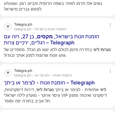
xfinder. נשים אלו תרמו לאתר בשפה הרוסית והביעו רצון
לפגוש גברים מישראל.
Telegra.ph
telegra.ph › הזמנת-זונות-בישראל
הזמנת זונות בישראל,
מקסים
, בן 27, רזה עם
רגליים, ירכיים צרות – Telegraph
נערות
ליווי
בחדרה פינוק לכולם ללא יוצא מן הכלל. מספרים של
זונות שרוצות לפנק אותך ובגדול site.
Telegra.ph
telegra.ph › הזמנת-זונות---לצימר-או
הזמנת זונות - לצימר או ביתך – Telegraph
ליווי
אתיופית - לצימר או ביתך
נערות
ליווי
, דירות דיסקרטיות,
עיסוי ארוטי - מועדון לילה ישראלי VIP דיסקרטי ואיכותי מפנק
תל אביב בחורה יפה וסופר.