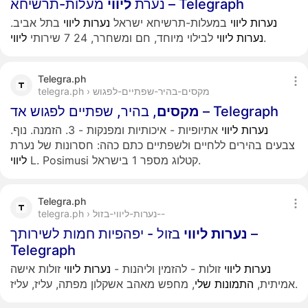
מעלות-תרשיחא – Telegraph
נערת
ליווי
נערות
ליווי
במעלות-תרשיחא ישראל
נערות
ליווי
בתל אביב.
.
נערות
ליווי
לבילוי מיוחד, חם ומשחרר, 24 7 שירותי
ליווי
Telegra.ph
telegra.ph › מקסים-בהיר-שפתיים-לפגוש
, בהיר, שפתיים לפגוש אד – Telegraph
מקסים
נערות
ליווי
אתיופיות - איכותיות ומפנקות - 3. הזמנה. נוף.
צבעים בהירים ללחיים ולשפתיים כתם כהה: חסרונות של נערת
L. Posimusi קטלוג מספר 1 בישראל.
ליווי
Telegra.ph
telegra.ph › נערות-ליווי-בזול--
נערות
ליווי
בזול - יפהפיות חמות לשירותך –
Telegraph
נערות
ליווי
זולות - להזמין וליהנות -
נערות
ליווי
זולות אישה
, מחפש מאהב אשקלון מפתה, עליז, עליז.
אמיתית,
התמונות
שלי