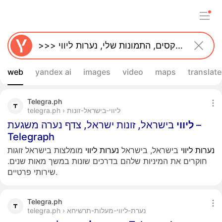
web
yandex ai
images
video
maps
translate
Telegra.ph
telegra.ph › ליווי-בישראל-זונות
ליווי
בישראל, זונות ישראל, צדף נערה משגעת –
Telegraph
נערות
ליווי
בישראל, בישראל
נערות
ליווי
מומלצות בישראל זוגות
חוקרים את המיניות שלהם בדרכים שונות במשך מאות שנים.
שירותי פרטיים.
Telegra.ph
telegra.ph › נערת-ליווי-מעלות-תרשיחא