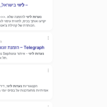
ליווי
בישראל, ז
נערות
ליווי
להזמנה שלא
במרכז - הפור
הכותרת של קהילת צ'אט המצלמות החינמית שלנו, זה המקום בו קורה הבלתי צפוי.
ph
הזמנת זונות בישראל, מפתה ומלאה תשוקה, היא בת 29 – Telegraph
נערות
ליווי
- איתור
cts Sephora
זמינה. זונות מספר טלפון‎ תל אביב-יפו.
הקטגוריות
נערות
ליווי
, דיר
אמיתיות מתעדכנות על בסיס יומי ב