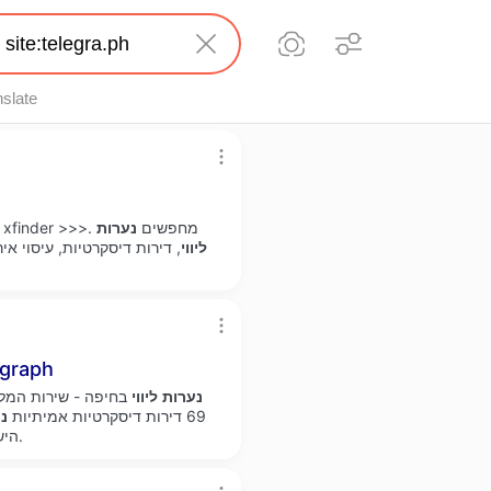
nslate
זמינה באזורך xfinder >>>. מחפשים
נערות
ליווי
, דירות דיסקרטיות, עיסוי איר
בטבריה - הכי יפות
נערות
ליווי
בחיפה - שירות המלכי
69 דירות דיסקרטיות אמיתיות
נ
בטבריה ישראליות, רוסיות ואוקראיניות.
היש