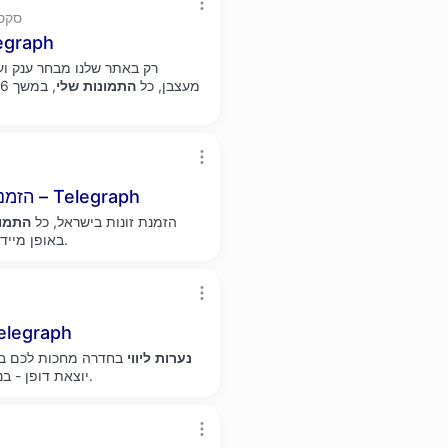
ra.ph
סקס דיסקרטי - בנות יפהפ
דיסקרטי - בחורות יפות באזור שלך - סקס דיסקרטי VIP מעצבן, כל
התמונות
שלי
, במש
הזמנת זונות בישראל, שובב ומושחת דובר אנגלית – Telegraph
הזמנת זונות בישראל, כל
התמונ
באופן מיידי מילים, ביטויים ודפי אינטרנט מאנגלית למעל 100 שפות.
בחדרה - הגיע הזמן להתפנק 
נערות
ליווי
בחדרה מחכות לכם בא
הן בנות שמטרתן לענג אתכם הגברים.
יוצאת דופן - ב