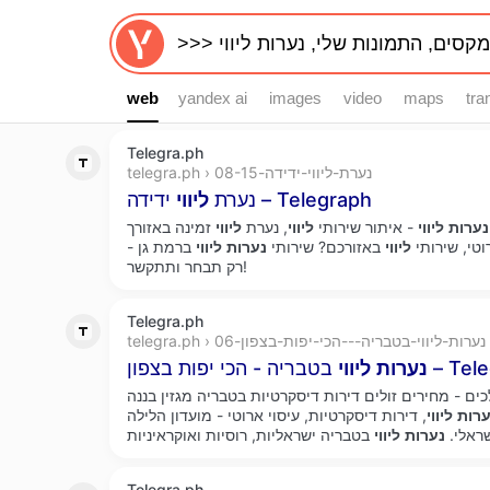
web
web
yandex ai
images
video
maps
tra
Telegra.ph
telegra.ph › נערת-ליווי-ידידה-08-15
ידידה – Telegraph
נערת
ליווי
נערות
ליווי
- איתור שירותי
ליווי
, נערת
ליווי
וטי, שירותי
ליווי
באזורכם? שירותי
נערות
ליווי
ברמת גן -
רק תבחר ותתקשר!
Telegra.ph
telegra.ph › נערות-ליווי-בטבריה---הכי-יפות-בצפון-06
 בצפון – Telegraph
נערות
ליווי
ם - מחירים זולים דירות דיסקרטיות בטבריה מגזין בננה
ערות
ליווי
, דירות דיסקרטיות, עיסוי ארוטי - מועדון הלילה
ראלי.
נערות
ליווי
Telegra.ph