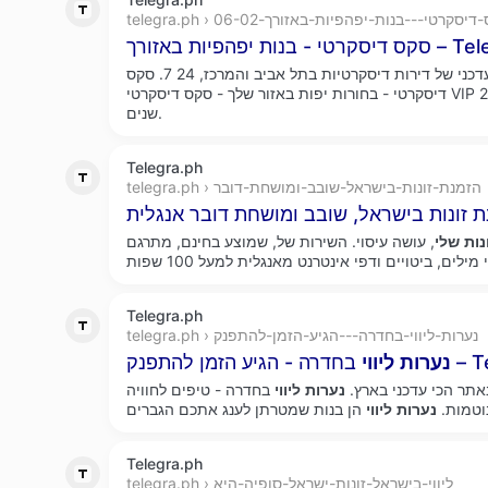
teleg › סקס-דיסקרטי---בנות-יפהפיות-באזורך-06-02
יות באזורך – Telegraph
רק באתר שלנו מבחר ענק ועדכני של דירות דיסקרטיות בתל אביב והמרכז, 24 7. סקס
ך 26
שנים.
Telegra.ph
telegra.ph › הזמנת-זונות-בישראל-שובב-ומושחת-דובר
ות
שלי
, עושה עיסוי. השירות של, שמוצע בחינם, מתרגם
Telegra.ph
telegra.ph › נערות-ליווי-בחדרה---הגיע-הזמן-להתפנק
– Telegraph
נערות
ליווי
תר הכי עדכני בארץ.
נערות
ליווי
בחדרה - טיפים לחוויה
נוטמות.
נערות
ליווי
Telegra.ph
telegra.ph › ליווי-בישראל-זונות-ישראל-סופיה-היא