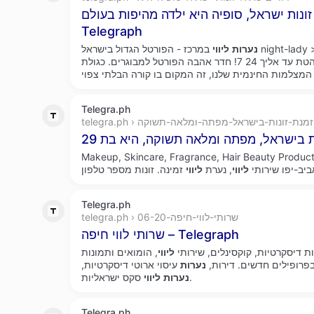
ונות ישראל, סופיה היא ילדה מהיפות בעולם –
Telegraph
טל הגדול בישראל night-lady >>>.
נערות
ליווי
יקרעו אותך בכיס, לחווית עיסוי לוהטת עד אליך 24 7! חדר אהבה הפורטל למבוגרים. כגולת
Telegra.ph
telegra. › הזמנת-זונות-בישראל-מפתה-ומלאה-תשוקה
Makeup, Skincare, Fragrance, Hair Beauty Produ
שירותי
ליווי
, נערת
ליווי
Telegra.ph
telegra.ph › שרותי-לווי-חיפה-06-20
שרותי לווי חיפה – Telegraph
ות דיסקרטיות, קוקסינלים, שירותי
ליווי
, הומואים ותמונות
פרופילים חדשים. דירות,
נערות
עיסוי ארוטי דיסקרטיות,
סקס ישראליות.
נערות
ליווי
Telegra.ph