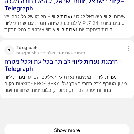
ליווי
בישראל, זונות ישראל, ליהיא בחורה מלכה –
Telegraph
שירותי
ליווי
בישראל קטלוג
נערות
ליווי
– חלומו של כל גבר. יש
VIP הטובים ביותר 24 7.
לנו בנות שיחה חמות עם שירותי
ליווי
עיסוי אירוטי פורטל הסקס.
דירות דיסקרטיות
נערות
ליווי
Telegra.ph
telegra.ph › הזמנת-נערות-ליווי-לביתך
הזמנת
נערות
ליווי
לביתך בכל עת ולכל מטרה –
Telegraph
נערות
ליווי
- מזמינות נערת
ליווי
אליכם הביתה
נערות
ליווי
מוצאות רק ב- ERO- SEXY, מגוון מטורף מכל רחבי הארץ של
בחורות יפות, גבוהות, נמוכות, בלונדיניות, שחורות ועוד.
Show more