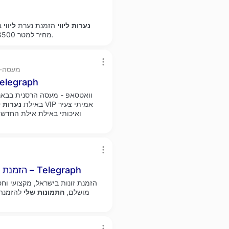
נערות
ליווי
הזמנת נערת
ליווי
מחיר למטר 8500 תיווך ועוד נכסים בעיר יסוד המעלה מתחת למחיר השוק.
legra.ph
מעסה פרטית חדשה ומפנקת בבאר שבע
וואטסאפ - מעסה הרסנית בבא
באילת
נערות
ל
ואיכותי באילת אילת החדשה
, להכיר גבר שובב – Telegraph
הזמנת ז
הזמנת זונות בישראל, מקצועי וחס
מושלם,
התמונות
שלי
להזמנה 