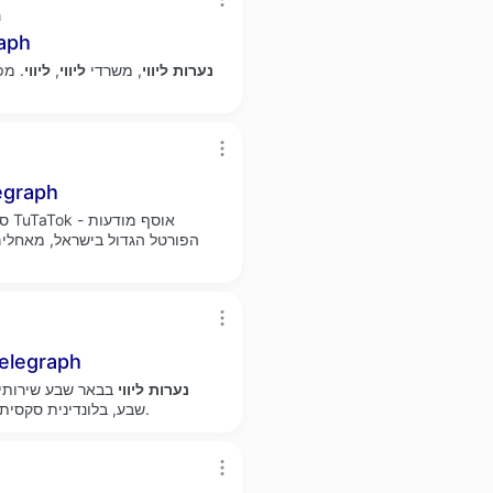
h
- פשוט לי
נערות
ליווי
, משרדי
ליווי
,
ליווי
. מפ
שמנות - צעירות ומב
TuTaTok - אוסף מודעות
סק
באר שבע - לפי הזמנה פרטית 
נערות
ליווי
בבאר שבע שירותי
שבע, בלונדינית סקסית עם חזה ענק וגוף לוהט שמתחשק לכם לחיות בין הרגליים.