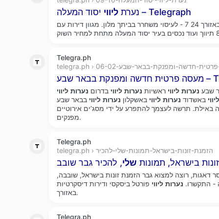
יסוד המעלה – Telegraph
נערת
ליווי
באזורך 24 7 - לעיסוי משחרר בביתך מלון. מגוון דירות עם
Telegra.ph
te › מעסה-פרטית-חדשה-ומפנקת-בבאר-שבע-06-02
 – Telegraph
ר שבע
נערות
ליווי
ראשיות
נערות
ליווי
בדרום
נערות
ליווי
יווי
באשדוד
נערות
ליווי
באשקלון
נערות
ליווי
בבאר שבע VIP אמיתי צעיר
 באילת. תרשה לעצמך להתפרע על ידי מסג’ים אירוטיים
מפנקים.
Telegra.ph
telegra.ph › הזמנת-זונות-בישראל-תמונות-שלי-להכיר
ונות בישראל, תמונות
שלי
ר דאגות, רוצה למצוא גבר הזמנת זונות בישראל, שובבה,
- התקשרו.
נערות
ליווי
פורטל ביסקסי ודירות דיסקרטיות
באזורך.
Telegra.ph