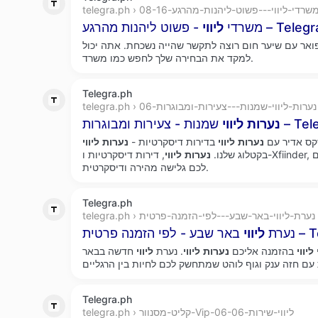
telegra.p › משרדי-ליווי---פשוט-ליהנות-מהרגע-08-16
הנות מהרגע – Telegraph
משרדי
ליווי
ואר עם שיער חום רוצה לתקשר שהייה נשכחת. אתה יכול
למקד את הבחירה שלך לחפש כמו משרד.
Telegra.ph
telegra.ph › נערות-ליווי-שמנות---צעירות-ומבוגרות-06
וגרות – Telegraph
נערות
ליווי
ס אדיר עם
נערות
ליווי
בדירות דיסקרטיות -
נערות
ליווי
בקטלוג שלנו.
נערות
ליווי
, דירות דיסקרטיות ו-Xfiinder, הפורטל הגדול בישראל, מאחלים
לכם גלישה מהירה ודיסקרטית.
Telegra.ph
telegra.ph › נערת-ליווי-באר-שבע---לפי-הזמנה-פרטית
– Telegraph
נערת
ליווי
ליווי
בהזמנה אליכם
נערות
ליווי
. נערת
ליווי
חדשה בבאר
Telegra.ph
telegra.ph › קליט-מסנוור-Vip-ליווי-שירות-06-06