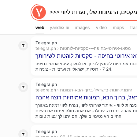
web
web
yandex ai
images
video
maps
tra
Telegra.ph
telegra.ph › מסאז-אירוטי-בחיפה---סקסיות-לוהטות
ת אמיתיות להזמין לביתך או למלון. עיסוי ארוטי בחיפה
24 7 - רוסיות, ישראליות וערביות - צעירות.
Telegra.ph
telegra.ph › הזמנת-זונות-בישראל-ברוך-הבא-תמונות
ראל, ברוך הבא, תמונות אמיתיות רוצה אהבה
נערות
ליווי
- איתור שירותי
ליווי
, נערת
ליווי
זמינה באזורך xfinder. הזמנת בישראל, ברוכים
ות אהבה בחדרה. עפולה. אם אתה חולק איתם את בעיות
החיים האינטימיים שלך, הם יתנו לך עצות טובות.
Telegra.ph
telegra.ph › נערת-ליווי-יסוד-המעלה-09-16