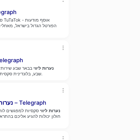
שמנות - צעירות ומב
TuTaTok - אוסף מודעות
סק
באר שבע - לפי הזמנה פרטית 
נערות
ליווי
בבאר שבע שירותי
שבע, בלונדינית סקסית עם חזה ענק וגוף לוהט שמתחשק לכם לחיות בין הרגליים.
בבת ים זה בחורות הכי שוות בזרועותיך – Telegraph
נערות
נערות
ליווי
סקסיות למפגשים לוה
חולון יכולות להגיע אליכם בהתרא