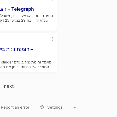
הזמנת זונות בישראל, שובבה, כנה, צריכה מאהב – Telegraph
הזמנת זונות בישראל, בודד, משכי
נערת
ליווי
בת 29 במרכז 25 דקות אצל
הזמנת זונות בי
המורכב של פרסום, בוחן את ההשלכות האתיות ומנתח את ההשלכות של פרקטיקות כאלה.
next
License
Privacy Policy
Report an error
Settings