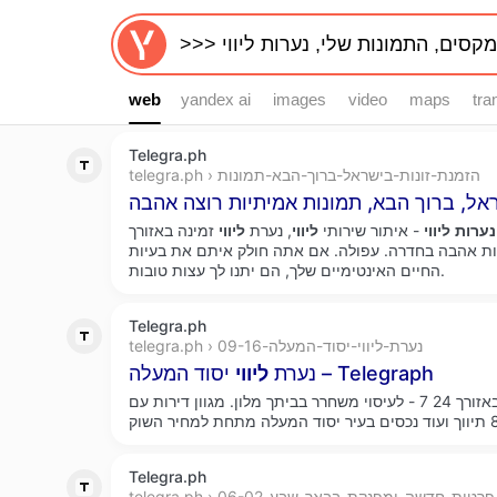
web
web
yandex ai
images
video
maps
tra
Telegra.ph
telegra.ph › הזמנת-זונות-בישראל-ברוך-הבא-תמונות
ראל, ברוך הבא, תמונות אמיתיות רוצה אהבה
נערות
ליווי
- איתור שירותי
ליווי
, נערת
ליווי
זמינה באזורך xfinder. הזמנת בישראל, ברוכים
ות אהבה בחדרה. עפולה. אם אתה חולק איתם את בעיות
החיים האינטימיים שלך, הם יתנו לך עצות טובות.
Telegra.ph
telegra.ph › נערת-ליווי-יסוד-המעלה-09-16
יסוד המעלה – Telegraph
נערת
ליווי
באזורך 24 7 - לעיסוי משחרר בביתך מלון. מגוון דירות עם
Telegra.ph
te › מעסה-פרטית-חדשה-ומפנקת-בבאר-שבע-06-02