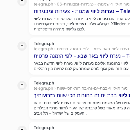
telegra.ph › נערות-ליווי-שמנות---צעירות-ומבוגרות-06
וגרות – Telegraph
נערות
ליווי
ס אדיר עם
נערות
ליווי
בדירות דיסקרטיות -
נערות
ליווי
בקטלוג שלנו.
נערות
ליווי
, דירות דיסקרטיות ו-Xfiinder, הפורטל הגדול בישראל, מאחלים
לכם גלישה מהירה ודיסקרטית.
Telegra.ph
telegra.ph › נערת-ליווי-באר-שבע---לפי-הזמנה-פרטית
– Telegraph
נערת
ליווי
ליווי
בהזמנה אליכם
נערות
ליווי
. נערת
ליווי
חדשה בבאר
Telegra.ph
telegra.ph › נערות-ליווי-בבת-ים-זה-בחורות-הכי-שוות
ליווי
טים של הגשמת פנטזיות ארוטיות
נערות
ליווי
בבת ים או
ה קצרה מאוד בשל קרבתה של העיר לאזור מרכז הבילויים
והעסקים של ישראל – תל אביב.
Telegra.ph