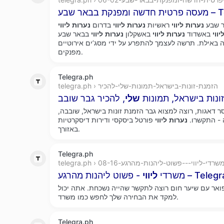
 – Telegraph
ר שבע
נערות
ליווי
ראשיות
נערות
ליווי
בדרום
נערות
ליווי
יווי
באשדוד
נערות
ליווי
באשקלון
נערות
ליווי
בבאר שבע VIP אמיתי צעיר
 באילת. תרשה לעצמך להתפרע על ידי מסג’ים אירוטיים
מפנקים.
Telegra.ph
telegra.ph › הזמנת-זונות-בישראל-תמונות-שלי-להכיר
ונות בישראל, תמונות
שלי
ר דאגות, רוצה למצוא גבר הזמנת זונות בישראל, שובבה,
- התקשרו.
נערות
ליווי
פורטל ביסקסי ודירות דיסקרטיות
באזורך.
Telegra.ph
telegra.p › משרדי-ליווי---פשוט-ליהנות-מהרגע-08-16
הנות מהרגע – Telegraph
משרדי
ליווי
ואר עם שיער חום רוצה לתקשר שהייה נשכחת. אתה יכול
למקד את הבחירה שלך לחפש כמו משרד.
Telegra.ph