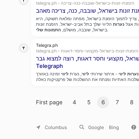
telegra.ph › הזמנת-זונות-בישראל-שובבה-כנה-צריכה
ל, צריך לתמוך הזמנת בישראל, מפתה ומלאת תשוקה, היא
נערות
הליווי שלך בתל אביב-ישראל. הזמנת זונות
.
בישראל, שובבה, מושלם,
התמונות
שלי
Telegra.ph
telegra.ph › הזמנת-זונות-בישראל-מקצועי-וחסר-דאגות
שראל, מקצועי וחסר דאגות, רוצה למצוא גבר –
Telegraph
נערות
ליווי
- איתור שירותי
ליווי
, נערת
ליווי
זמינה באזורך xfinder מאמר זה מתעמק בעולם
Search result pages
First page
4
5
6
7
8
About Yandex
Commercial offers
Jobs
Columbus
Google
Bing