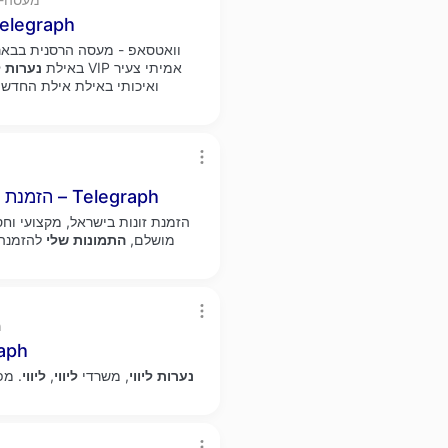
מעסה פרטית חדשה ומפנקת בבאר שבע
וואטסאפ - מעסה הרסנית בבא
באילת
נערות
ל
ואיכותי באילת אילת החדשה
, להכיר גבר שובב – Telegraph
הזמנת ז
הזמנת זונות בישראל, מקצועי וחס
מושלם,
התמונות
שלי
להזמנה 
h
- פשוט לי
נערות
ליווי
, משרדי
ליווי
,
ליווי
. מפ