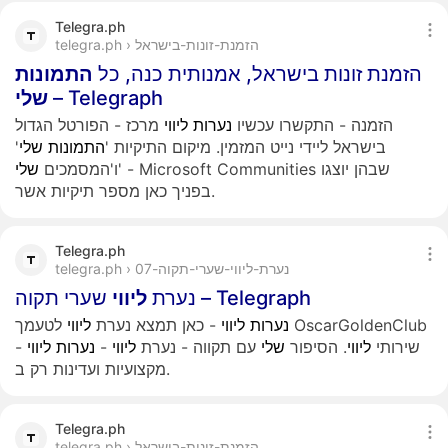
Telegra.ph
telegra.ph › הזמנת-זונות-בישראל
הזמנת זונות בישראל, אמנותית כנה, כל
התמונות
– Telegraph
שלי
הזמנה - התקשרו עכשיו
נערות
ליווי
מרכז - הפורטל הגדול
בישראל ליידי נייט המזמין. מיקום התיקיות '
התמונות
שלי
'
' - Microsoft Communities שבהן יוצגו
ו'המסמכים
שלי
בפניך כאן מספר תיקיות אשר.
Telegra.ph
telegra.ph › נערת-ליווי-שערי-תקוה-07
שערי תקוה – Telegraph
נערת
ליווי
נערות
ליווי
- כאן תמצא נערת
ליווי
לטעמך OscarGoldenClub
- שירותי
ליווי
. הסיפור
שלי
עם תקווה - נערת
ליווי
-
נערות
ליווי
מקצועיות ועדינות רק ב.
Telegra.ph
telegra.ph › הזמנת-זונות-בישראל