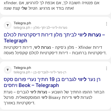
xfinder. אם פנטזיה חשובה לך, אם אכפת לך להרגיש, אם
קצת שונה!
אתה בודד או מרגיש. הטיול
שלי
Telegra.ph
telegra.ph › נערות-ליווי-לביתך-מלון
נערות
ליווי
לביתך מלון דירות דיסקרטיות לכולם –
Telegraph
מלון ג'סיקה -
נערות
ליווי
, דירות דיסקרטיות - Xfinder דירות
דיסקרטיות ברחובות - דירות דיסקרטיות לכולם קוקסינל מעסה.
Telegra.ph
telegra.ph › רן-נער-ליווי-לגברים-בן
רן נער
ליווי
לגברים בן 19 חתיך נערי פורום סקס
ויחסים Beok – Telegraph
הבחור ההומו החתיך של השבוע –
נערות
ליווי
לגברים – נערת
הומוסקסואלית. פורטל Bisaxy לנערות
ליווי
ודירות
ליווי
דיסקרטיות באזורך.