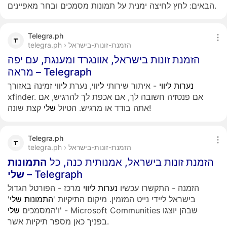
הבאים: לחץ לחיצה ימנית על תמונות מסמכים ובחר מאפיינים.
Telegra.ph
telegra.ph › הזמנת-זונות-בישראל
הזמנת זונות בישראל, אוונגרד ומענגת, עם יפה
מראה – Telegraph
נערות
ליווי
- איתור שירותי
ליווי
, נערת
ליווי
זמינה באזורך
xfinder. אם פנטזיה חשובה לך, אם אכפת לך להרגיש, אם
קצת שונה!
אתה בודד או מרגיש. הטיול
שלי
Telegra.ph
telegra.ph › הזמנת-זונות-בישראל
הזמנת זונות בישראל, אמנותית כנה, כל
התמונות
– Telegraph
שלי
הזמנה - התקשרו עכשיו
נערות
ליווי
מרכז - הפורטל הגדול
בישראל ליידי נייט המזמין. מיקום התיקיות '
התמונות
שלי
'
' - Microsoft Communities שבהן יוצגו
ו'המסמכים
שלי
בפניך כאן מספר תיקיות אשר.