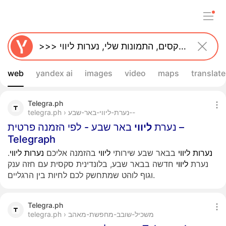
web
yandex ai
images
video
maps
translate
Telegra.ph
telegra.ph › נערת-ליווי-באר-שבע--
נערת
ליווי
באר שבע - לפי הזמנה פרטית –
Telegraph
נערות
ליווי
בבאר שבע שירותי
ליווי
בהזמנה אליכם
נערות
ליווי
.
נערת
ליווי
חדשה בבאר שבע, בלונדינית סקסית עם חזה ענק
וגוף לוהט שמתחשק לכם לחיות בין הרגליים.
Telegra.ph
telegra.ph › משכיל-שובב-מחפשת-מאהב