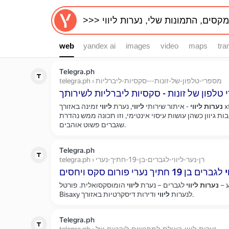
web
web
yandex ai
images
video
maps
tra
Telegra.ph
telegra.ph › מספרי-טלפון-של-זונות---סקסיות-ליברליות
נערות
ליווי
- איתור שירותי
ליווי
, נערת
ליווי
זמינה באזורך xfinder הבנות הנחמדות האלה מאוד
ת גיוון כשהן עושות עיסוי אינטימי, וזו תכונה ממש נהדרת
שגברים פשוט אוהבים.
Telegra.ph
telegra.ph › רן-נער-ליווי-לגברים-בן-19-חתיך-נערי
י
 –
נערות
ליווי
לגברים – נערת
ליווי
הומוסקסואלית. פורטל
ודירות דיסקרטיות באזורך.
Bisaxy לנערות
ליווי
Telegra.ph