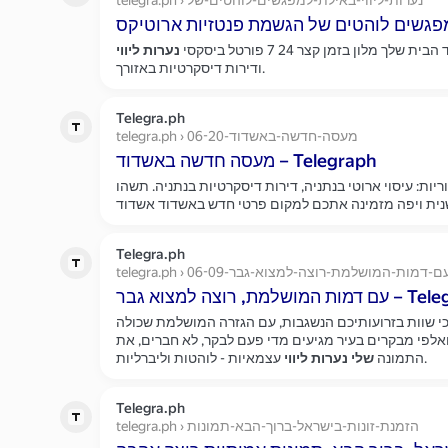
telegra.ph › נערות-ליווי-באילת-למפגשים-לוהטים-של
גשים לוהטים של הגשמת פנטזיות ארוטיקס
בית שלך מלון בזמן קצר 24 7 פורטל ביסקסי
נערות
ליווי
ודירות דיסקרטיות באזורך.
Telegra.ph
telegra.ph › מעסה-חדשה-באשדוד-06-20
מעסה חדשה באשדוד – Telegraph
יות: עיסוי ארוטי בנתניה, דירות דיסקרטיות בנתניה. תשהו
Telegra.ph
telegra.p › עם-דמות-המושלמת-רוצה-למצוא-גבר-06-09
צה למצוא גבר – Telegraph
י שוות בזרועותיכם הנשגבות, עם הגזרה המושלמת שכולה
לפי מבקרים בעיר מגיעים מדי פעם לבקר, לא חברים, את
עצמאיות - לוהטות וליברליות.
התמונה
שלי
נערות
ליווי
Telegra.ph
telegra.ph › הזמנת-זונות-בישראל-ברוך-הבא-תמונות