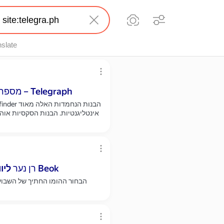
nslate
מספרי טלפון של זונות - סקסיות ליברליות לשירותך – Telegraph
אינטליגנטיות. הבנות הסקסיות אוהבו
לגברים בן 19 חתיך נערי פורום סקס ויחסים Beok
רן נער
ליוו
הבחור ההומו החתיך של השבוע