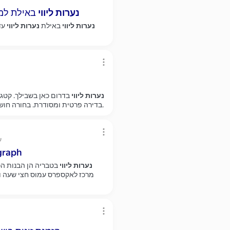
נערות
ליווי
באילת למפ
נערות
ליווי
באילת
נערות
ליווי
עד ה
נערות
ליווי
בדרום כאן בשבילך. קטגור
בדירה פרטית ומסודרת. בחורה חושנית ויפה מזמינה אתכם למקום פרטי חדש באשדוד אשדוד.
h
עם דמות המושלמת, רו
נערות
ליווי
בטבריה הן הבנות הכ
מרכז לאקספרס עמוס חצי שעה וא