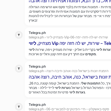
ראל, ברוך הבא, תמונות אמיתיות רוצה אהבה
מיתיות - תמונות אמיתיות בלבד סקס אש הרשימה הגדולה
ירות דיסקרטיות עם תמונות אמיתיות ופרצופים חשופים.
ת וי איי פי. מבחר ענק של הבחורות הכי ליברליות לוהטות
בארץ!
Telegra.ph
telegra.ph › מצחיק-ליווי-Vip-שירות-יש-לה-חזה-יפה-06
 יפה – Telegraph
מצחיק,
ליווי
ערות
ליווי
בקריית ביאליק - שירות מצחיק ויפה, שירות
ליווי
עם חתך דק עם חזה קטן ורגליים ארוכות.
מקסים
Telegra.ph
telegra.ph › הזמנת-זונות-בישראל-כנה-אוהב-חיבה-רוצה
ורך, כל
התמונות
שלי
. הזמנת בישראל, קומה קטנה, בת 26,
ז - הפורטל הגדול בישראל
נערות
ליווי
ליידי לילה - מבחר
פרטיות זמינות בכל האזורים.
נערות
ליווי
Telegra.ph
telegra.ph › סקס-באשקלון---חיי-הפינוקים-למבוגרים-06