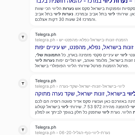
Telegrap
נערות
ליווי
סקסיות ומפנקות בישראל סקס אש
נערות
הליווי הכי שוות
ן. שירותי
ליווי
בתל אביב ובמרכז.
נערות
ליווי
בתל אביב
והמרכז 24 שעות 30 דקות אצלכם.
Telegra.ph
telegra.ph › הזמנת-זונות-בישראל-נפלא-מהפנט-יש
נטי
ליווי
יש עיניים סקסי מזמינה בארץ, כל
התמונות
שלי
,
 זונות בישראל, מלומד ואוהב, יש רגליים יפות
נערות
ליווי
פורטל הזמנות פורטל שירותי הליווי הפופולרי בישראל.
Telegra.ph
telegra.ph › ליווי-בישראל-זונות-ישראל-שקד-נערה
יווי
ינה באזורכם כאן ועכשיו סקס אדיר סווטה רוסיה חם לכם
ווי
להזמנה מהירה 972 53 7. שירותי
ליווי
בישראל קטלוג
הליווי. נערת
ליווי
Telegra.ph
telegra.ph › נערת-ליווי-נוף-הגליל-06-20