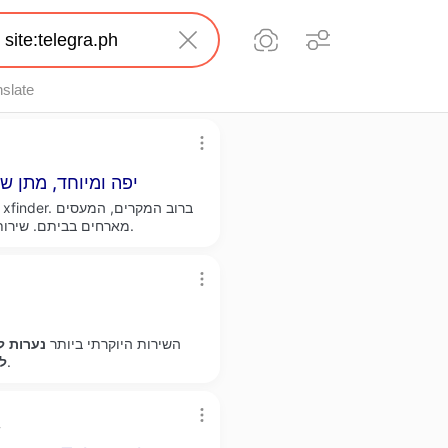
nslate
הזמנת זונות בישראל, Angelically יפה ומיוחד
מנערות איכותיות 24 7 לביתן.
מארחים בביתם. שירות
VIP - השירות היוקרתי ביותר
נערות
לי
עד הבית או.
לי
h