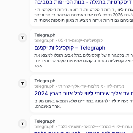
רות
ליווי
, דירות דיסקרטיות. דירוג 5. דירות דיסקרטיות -
רק במייטי סקס המתחדשת לשנת 2026 נספק לכם את האמינות הגבוהה ביותר ונבחר
Telegra.ph
telegra.ph › קוקסינליות-יקנעם-05-14
קוקסינליות יקנעם – Telegraph
ירות. בקטגוריה של קוקסינלים בתל אביב תוכלו למצוא את
ווי
קוקסינליות באזור ביקנעם אמיתיות סקסי שירותי דירה.
>>>
Telegra.ph
telegra.ph › נערות-ליווי-מומלצות-עד-אליך-שירותי
עד אליך שירותי
ליווי
לכל אזור בארץ 2024
י
נערות
ליווי
להזמנה במחירים שלא תמצאו בשום מקום
אחר באינטרנט.
Telegra.ph
telegra.ph › נערות-ליווי-במרכז---להנאה-חושנית-בלבד