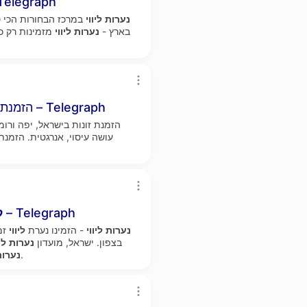
במרכז - להנאה חושנית בלבד – h
נערות
ליווי
במרכז הבחורות הכי 
בארץ -
נערות
ליווי
מזמינות רק כא
הזמנת זונות בישראל, נפלא, מהפנט, יש עיניים יפות – Telegraph
הזמנת זונות בישראל, יפה ורומ
עושה עיסוי, אנרגטית. הזמנת
בישראל, זונות ישראל, שקד נערה מתוקה – Telegraph
ל
נערות
ליווי
- הזמינו נערת
ליווי
זמ
בצפון. ישראל, מועדון
נערות
לי
שתפנק כל חלק בגופך לביתך או למלון.
נערות