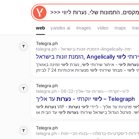
web
web
yandex ai
images
video
maps
tra
Telegra.ph
telegra.ph › הזמנת-זונות-בישראל-Angelically-יפה
, מתן שירותי
ליווי
נערות
ליווי
- איתור שירותי
ליווי
, נערת
ליווי
זמינה באזורך xfinder. ברוב המקרים, המעסים
י
ליווי
– מבחר שירותי
ליווי
Telegra.ph
telegra.ph › ליווי-יוקרתי---נערות-עד-אליך-06-22
עד אליך – Telegraph
ליווי
יוקרתי -
נערות
ווי
פרטיות עד אליך - ליידי
ליווי
נערות
נערות
ליווי
ווי
. פורטל הגדול בישראל שירותי
נערות
ליווי
Telegra.ph
telegra.p › דירות-דיסקרטיות-ברמלה---בנות-הכי-יפות