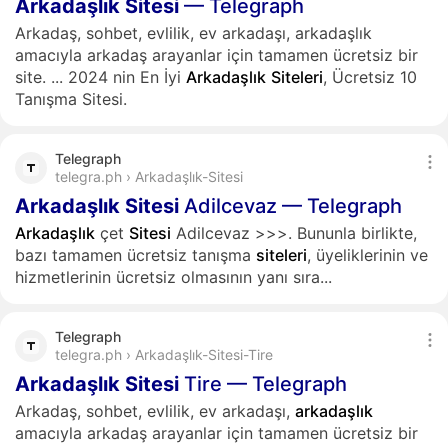
Arkadaşlık
Sitesi
— Telegraph
Arkadaş, sohbet, evlilik, ev arkadaşı, arkadaşlık
amacıyla arkadaş arayanlar için tamamen ücretsiz bir
site.
...
2024 nin En İyi
Arkadaşlık
Siteleri
, Ücretsiz 10
Tanışma Sitesi.
Telegraph
telegra.ph › Arkadaşlık-Sitesi
Arkadaşlık
Sitesi
Adilcevaz — Telegraph
Arkadaşlık
çet
Sitesi
Adilcevaz >>>. Bununla birlikte,
bazı tamamen ücretsiz tanışma
siteleri
, üyeliklerinin ve
hizmetlerinin ücretsiz olmasının yanı sıra...
Telegraph
telegra.ph › Arkadaşlık-Sitesi-Tire
Arkadaşlık
Sitesi
Tire — Telegraph
Arkadaş, sohbet, evlilik, ev arkadaşı,
arkadaşlık
amacıyla arkadaş arayanlar için tamamen ücretsiz bir