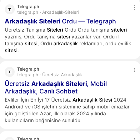
Telegra.ph
telegra.ph › Arkadaşlık-Siteleri
Arkadaşlık
Siteleri
Ordu — Telegraph
Ücretsiz Tanışma
Siteleri
Ordu Ordu tanışma
siteleri
yazmış, Ordu tanışma
sitesi
yazanlar var, Ordu il
tanışma
sitesi
, Ordu
arkadaşlık
reklamları, ordu evlilik
sitesi
.
Telegra.ph
telegra.ph › Ücretsiz-Arkadaşlık
Ücretsiz
Arkadaşlık
Siteleri
, Mobil
Arkadaşlık, Canlı Sohbet
Evliler İçin En İyi 17 Ücretsiz
Arkadaşlık
Sitesi
2024
Android ve iOS işletim sistemine sahip mobil cihazlar
için geliştirilen Azar, ilk olarak 2024 yılında
kullanıcıların beğenisine sunuldu.
Telegra.ph