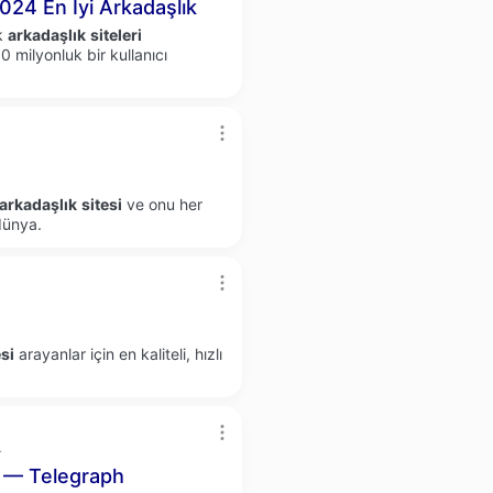
024 En İyi Arkadaşlık
ük
arkadaşlık
siteleri
 milyonluk bir kullanıcı
arkadaşlık
sitesi
ve onu her
dünya.
esi
arayanlar için en kaliteli, hızlı
4
— Telegraph