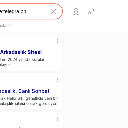
nslate
k
Arkadaşlık
Sitesi
leri
2024 yılında kurulan
ıkıyor.
adaşlık, Canlı Sohbet
ak HelloTalk, genellikle yeni bir
adaşlık
sitesi
olarak görülüyor.