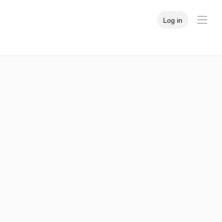
Log in