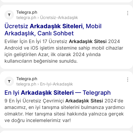
Telegra.ph
telegra.ph › Ücretsiz-Arkadaşlık
Ücretsiz
Arkadaşlık
Siteleri
, Mobil
Arkadaşlık, Canlı Sohbet
Evliler İçin En İyi 17 Ücretsiz
Arkadaşlık
Sitesi
2024
Android ve iOS işletim sistemine sahip mobil cihazlar
için geliştirilen Azar, ilk olarak 2024 yılında
kullanıcıların beğenisine sunuldu.
Telegra.ph
telegra.ph › En-Iyi-Arkadaşlık
En Iyi
Arkadaşlık
Siteleri
— Telegraph
9 En İyi Ücretsiz Çevrimiçi
Arkadaşlık
Sitesi
2024'de
amacımız, en iyi tanışma sitelerini bulmanıza yardımcı
olmaktır. Her tanışma sitesi hakkında yalnızca gerçek
ve doğru incelemelerimiz var!