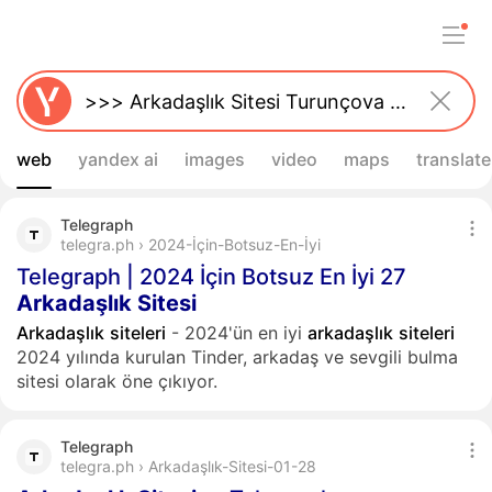
web
yandex ai
images
video
maps
translate
Telegraph
telegra.ph › 2024-İçin-Botsuz-En-İyi
Telegraph | 2024 İçin Botsuz En İyi 27
Arkadaşlık
Sitesi
Arkadaşlık
siteleri
- 2024'ün en iyi
arkadaşlık
siteleri
2024 yılında kurulan Tinder, arkadaş ve sevgili bulma
sitesi olarak öne çıkıyor.
Telegraph
telegra.ph › Arkadaşlık-Sitesi-01-28