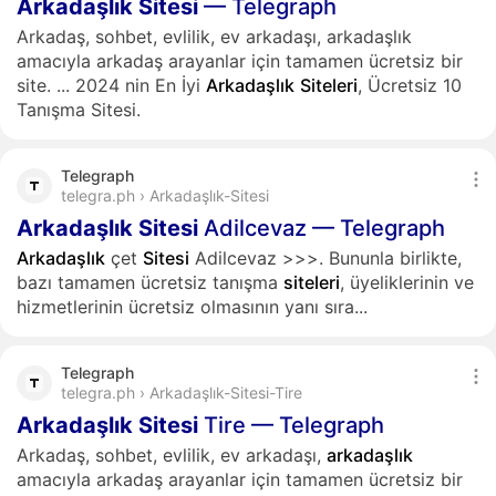
Arkadaşlık
Sitesi
— Telegraph
Arkadaş, sohbet, evlilik, ev arkadaşı, arkadaşlık
amacıyla arkadaş arayanlar için tamamen ücretsiz bir
site.
...
2024 nin En İyi
Arkadaşlık
Siteleri
, Ücretsiz 10
Tanışma Sitesi.
Telegraph
telegra.ph › Arkadaşlık-Sitesi
Arkadaşlık
Sitesi
Adilcevaz — Telegraph
Arkadaşlık
çet
Sitesi
Adilcevaz >>>. Bununla birlikte,
bazı tamamen ücretsiz tanışma
siteleri
, üyeliklerinin ve
hizmetlerinin ücretsiz olmasının yanı sıra...
Telegraph
telegra.ph › Arkadaşlık-Sitesi-Tire
Arkadaşlık
Sitesi
Tire — Telegraph
Arkadaş, sohbet, evlilik, ev arkadaşı,
arkadaşlık
amacıyla arkadaş arayanlar için tamamen ücretsiz bir