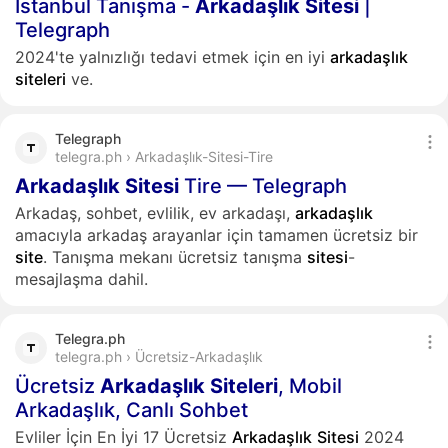
İstanbul Tanışma -
Arkadaşlık
Sitesi
|
Telegraph
2024'te yalnızlığı tedavi etmek için en iyi
arkadaşlık
siteleri
ve.
Telegraph
telegra.ph › Arkadaşlık-Sitesi-Tire
Arkadaşlık
Sitesi
Tire — Telegraph
Arkadaş, sohbet, evlilik, ev arkadaşı,
arkadaşlık
amacıyla arkadaş arayanlar için tamamen ücretsiz bir
site
. Tanışma mekanı ücretsiz tanışma
sitesi
-
mesajlaşma dahil.
Telegra.ph
telegra.ph › Ücretsiz-Arkadaşlık
Ücretsiz
Arkadaşlık
Siteleri
, Mobil
Arkadaşlık, Canlı Sohbet
Evliler İçin En İyi 17 Ücretsiz
Arkadaşlık
Sitesi
2024