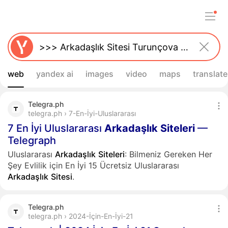
web
yandex ai
images
video
maps
translate
Telegra.ph
telegra.ph › 7-En-İyi-Uluslararası
7 En İyi Uluslararası
Arkadaşlık
Siteleri
—
Telegraph
Uluslararası
Arkadaşlık
Siteleri
: Bilmeniz Gereken Her
Şey Evlilik için En İyi 15 Ücretsiz Uluslararası
Arkadaşlık
Sitesi
.
Telegra.ph
telegra.ph › 2024-İçin-En-İyi-21