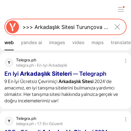
web
yandex ai
images
video
maps
translate
Telegra.ph
telegra.ph › En-Iyi-Arkadaşlık
En Iyi
Arkadaşlık
Siteleri
— Telegraph
9 En İyi Ücretsiz Çevrimiçi
Arkadaşlık
Sitesi
2024'de
amacımız, en iyi tanışma sitelerini bulmanıza yardımcı
olmaktır. Her tanışma sitesi hakkında yalnızca gerçek ve
doğru incelemelerimiz var!
Telegra.ph
telegra.ph › 17-En-Güvenli