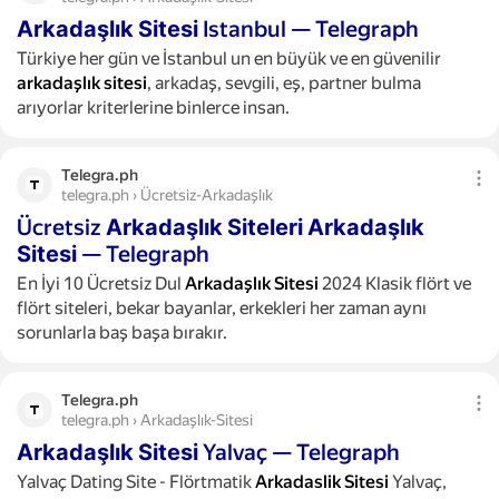
Arkadaşlık
Sitesi
Istanbul — Telegraph
Türkiye her gün ve İstanbul un en büyük ve en güvenilir
arkadaşlık
sitesi
, arkadaş, sevgili, eş, partner bulma
arıyorlar kriterlerine binlerce insan.
Telegra.ph
telegra.ph › Ücretsiz-Arkadaşlık
Ücretsiz
Arkadaşlık
Siteleri
Arkadaşlık
Sitesi
— Telegraph
En İyi 10 Ücretsiz Dul
Arkadaşlık
Sitesi
2024 Klasik flört ve
flört siteleri, bekar bayanlar, erkekleri her zaman aynı
sorunlarla baş başa bırakır.
Telegra.ph
telegra.ph › Arkadaşlık-Sitesi
Arkadaşlık
Sitesi
Yalvaç — Telegraph
Yalvaç Dating Site - Flörtmatik
Arkadaslik
Sitesi
Yalvaç,