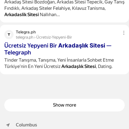
Arkadaş Sitesi Bozdoğan, Arkadas Sitesi Tepecik, Gay Tanış
Fındıklı, Arkadaş Siteler Felahiye, Kılavuz Tanisma,
Arkadaslik
Sitesi
Nallıhan...
Telegra.ph
telegra.ph › Ücretsiz-Yepyeni-Bir
Ücretsiz Yepyeni Bir
Arkadaşlık
Sitesi
—
Telegraph
Tinder Tanışma, Tanışma, Yeni İnsanlarla Sohbet Etme
Türkiye'nin En Yeni Ücretsiz
Arkadaşlık
Sitesi
, Dating.
Show more
Columbus