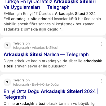
Türkçe En Iyi Ücretsiz
Arkadaşlık
Siteleri
Ve Uygulamaları — Telegraph
Evliler İçin En İyi 17 Ücretsiz
Arkadaşlık
Sitesi
2024
Evli
arkadaşlık
sitelerindeki
insanlar kötü bir üne sahip
olabilir, ancak flört sahnesini keşfetmek her zaman
sadakatsiz olmakla ilgili değildir...
Telegra.ph
telegra.ph › Arkadaşlık-Sitesi
Arkadaşlık
Sitesi
Narlıca — Telegraph
Diğer erkek ve kadın arkadaş ya da siber ile
arkadaşlık
sitesi
arayan severler ile buluşuyor.
Telegra.ph
telegra.ph › En-İyi-Orta-Doğu
En İyi Orta Doğu
Arkadaşlık
Siteleri
2024 |
Telegraph
Online
arkadaşlık
sitesi
olarak tanınan ve büyük ilgi