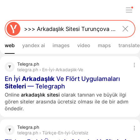
web
yandex ai
images
video
maps
translate
Telegra.ph
telegra.ph › En-İyi-Arkadaşlık-Ve
En İyi
Arkadaşlık
Ve Flört Uygulamaları
Siteleri
— Telegraph
Online
arkadaşlık
sitesi
olarak tanınan ve büyük ilgi
gören siteler arasında ücretsiz olması ile de bir adım
öndedir.
Telegra.ph
telegra.ph › Türkçe-En-Iyi-Ücretsiz