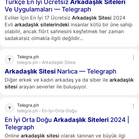
Türkçe En Iyi Ücretsiz
Arkadaşlık
Siteleri
Ve Uygulamaları — Telegraph
Evliler İçin En İyi 17 Ücretsiz
Arkadaşlık
Sitesi
2024
Evli
arkadaşlık
sitelerindeki
insanlar kötü bir üne sahip
olabilir, ancak flört sahnesini keşfetmek her zaman
sadakatsiz olmakla ilgili değildir...
Telegra.ph
telegra.ph › Arkadaşlık-Sitesi
Arkadaşlık
Sitesi
Narlıca — Telegraph
Diğer erkek ve kadın arkadaş ya da siber ile
arkadaşlık
sitesi
arayan severler ile buluşuyor.
Telegra.ph
telegra.ph › En-İyi-Orta-Doğu
En İyi Orta Doğu
Arkadaşlık
Siteleri
2024 |
Telegraph
Online
arkadaşlık
sitesi
olarak tanınan ve büyük ilgi