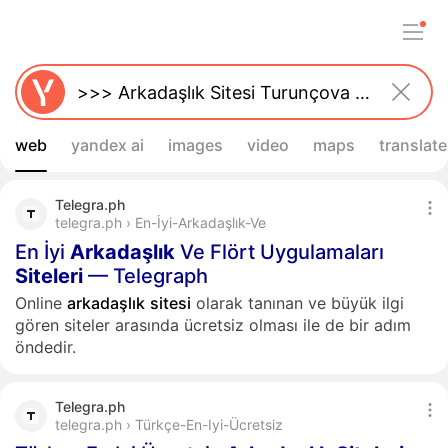
web
yandex ai
images
video
maps
translate
Telegra.ph
telegra.ph › En-İyi-Arkadaşlık-Ve
En İyi
Arkadaşlık
Ve Flört Uygulamaları
Siteleri
— Telegraph
Online
arkadaşlık
sitesi
olarak tanınan ve büyük ilgi
gören siteler arasında ücretsiz olması ile de bir adım
öndedir.
Telegra.ph
telegra.ph › Türkçe-En-Iyi-Ücretsiz