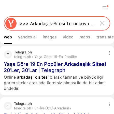
web
yandex ai
images
video
maps
translate
Telegra.ph
telegra.ph › Yaşa-Göre-19-En-Popüler
Yaşa Göre 19 En Popüler
Arkadaşlık
Sitesi
20'Ler, 30'Lar | Telegraph
Online
arkadaşlık
sitesi
olarak tanınan ve büyük ilgi
gören siteler arasında ücretsiz olması ile de bir adım
öndedir.
Telegra.ph
telegra.ph › En-İyi-Üçlü-Arkadaşlık