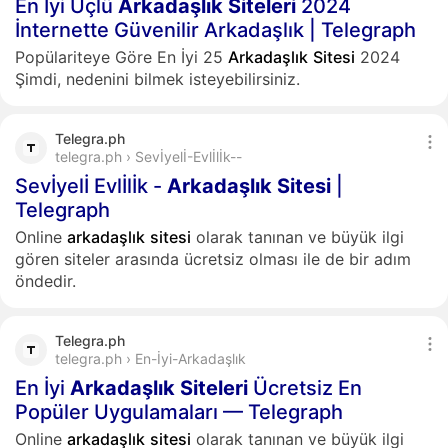
En İyi Üçlü
Arkadaşlık
Siteleri
2024
İnternette Güvenilir Arkadaşlık | Telegraph
Popülariteye Göre En İyi 25
Arkadaşlık
Sitesi
2024
Şimdi, nedenini bilmek isteyebilirsiniz.
Telegra.ph
telegra.ph › Sevİyelİ-Evlİlİk--
Sevİyelİ Evlİlİk -
Arkadaşlık
Sitesi
|
Telegraph
Online
arkadaşlık
sitesi
olarak tanınan ve büyük ilgi
gören siteler arasında ücretsiz olması ile de bir adım
öndedir.
Telegra.ph
telegra.ph › En-İyi-Arkadaşlık
En İyi
Arkadaşlık
Siteleri
Ücretsiz En
Popüler Uygulamaları — Telegraph
Online
arkadaşlık
sitesi
olarak tanınan ve büyük ilgi