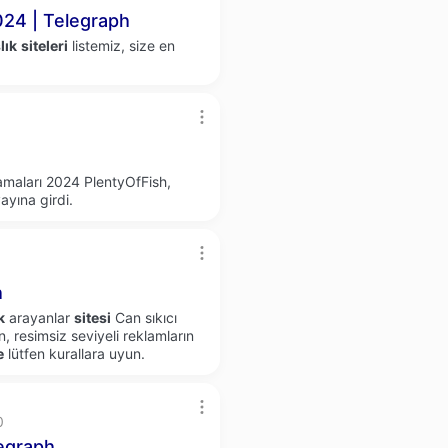
24 | Telegraph
lık
siteleri
listemiz, size en
amaları 2024 PlentyOfFish,
ayına girdi.
h
k
arayanlar
sitesi
Can sıkıcı
 resimsiz seviyeli reklamların
e
lütfen kurallara uyun.
0
egraph