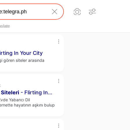
nslate
rting In Your City
i gören siteler arasında
k
Siteleri
- Flirting In...
Evde Yabancı Dil
rnette hayatının aşkını bulup