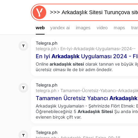
web
web
yandex ai
images
video
maps
tra
Telegra.ph
telegra.ph › En-Iyi-Arkadaşlık-Uygulaması-2024--
En Iyi
Arkadaşlık
Uygulaması 2024 - Fli
Online
arkadaşlık
sitesi
olarak tanınan ve büyük ilg
ücretsiz olması ile de bir adım öndedir.
Telegra.ph
telegra.ph › Tamamen-Ücretsiz-Yabancı-Arkadaşlı
Tamamen Ücretsiz Yabancı
Arkadaşlık
Arkadaşlık Uygulamaları - Şehrinizde Flört Etmek: 
Öğrenebileceğiniz 5
Arkadaşlık
Sitesi
Şu anda inte
evlenen birçok çift var.
Telegra.ph
telegra.ph › Arkadaşlık-Sitesi-Ezine-09-18