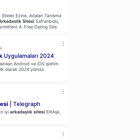
s Siteler Ezine, Adalan Tanisma
Arkadaslik
Sitesi
Safranbolu,
rmittent 4. Free Dating Site.
ık
k
Uygulamaları 2024
anılan Android ve iOS işletim
 ilk olarak 2024 yılında
tesi
| Telegraph
En iyi
arkadaşlık
sitesi
ElitAşk,