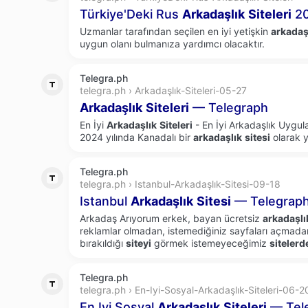
Türkiye'Deki Rus
Arkadaşlık
Siteleri
20
Uzmanlar tarafından seçilen en iyi yetişkin
arkadaş
uygun olanı bulmanıza yardımcı olacaktır.
Telegra.ph
telegra.ph › Arkadaşlık-Siteleri-05-27
Arkadaşlık
Siteleri
— Telegraph
En İyi
Arkadaşlık
Siteleri
- En İyi Arkadaşlık Uygul
2024 yılında Kanadalı bir
arkadaşlık
sitesi
olarak y
Telegra.ph
telegra.ph › Istanbul-Arkadaşlık-Sitesi-09-18
Istanbul
Arkadaşlık
Sitesi
— Telegrap
Arkadaş Arıyorum erkek, bayan ücretsiz
arkadaşlı
reklamlar olmadan, istemediğiniz sayfaları açmadan,
bırakıldığı
siteyi
görmek istemeyeceğimiz
sitelerd
Telegra.ph
telegra.ph › En-Iyi-Sosyal-Arkadaşlık-Siteleri-06-2
En Iyi Sosyal
Arkadaşlık
Siteleri
— Tel