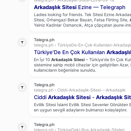
Arkadaşlık
Sitesi
Ezine — Telegraph
Ladies looking for friends. Tek Sitesi Ezine Arkada
Sitesi, Orhangazi Bekar Bayan, Fatsa Flirting Site,
Yalniz Kadinlar Osmancık, Atça çöpçatan jeune-inte
Telegra.ph
telegra.ph › TürkiyeDe-En-Çok-Kullanılan-Arkadaşl
Türkiye'De En Çok Kullanılan
Arkadaşlı
En İyi 10
Arkadaşlık
Sitesi
– Türkiye'de En Çok Kull
sistemine sahip mobil cihazlar için geliştirilen Azar,
kullanıcıların beğenisine sunuldu.
Telegra.ph
telegra.ph › Ciddi-Arkadaşlık-Sitesi---Arkadaşlık
Ciddi
Arkadaşlık
Sitesi
-
Arkadaşlık
Si
Evlilik Sitesi İslami Evlilik Sitesi Sevenler Gönülden 
en uygun sevgili adaylarını bulmanızı kolaylaştırır.
Telegra.ph
telegra.ph › TürkiyeDeki-Rus-Arkadaşlık-Siteleri