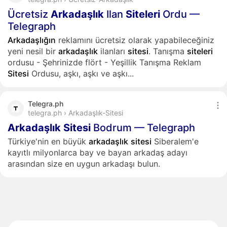
Ücretsiz
Arkadaşlık
Ilan
Siteleri
Ordu —
Telegraph
Arkadaşlığın
reklamını ücretsiz olarak yapabileceğiniz
yeni nesil bir
arkadaşlık
ilanları
sitesi
. Tanışma
siteleri
ordusu - Şehrinizde flört - Yeşillik Tanışma Reklam
Sitesi
Ordusu, aşkı, aşkı ve aşkı...
Telegra.ph
telegra.ph › Arkadaşlık-Sitesi
Arkadaşlık
Sitesi
Bodrum — Telegraph
Türkiye'nin en büyük
arkadaşlık
sitesi
Siberalem'e
kayıtlı milyonlarca bay ve bayan arkadaş adayı
arasından size en uygun arkadaşı bulun.