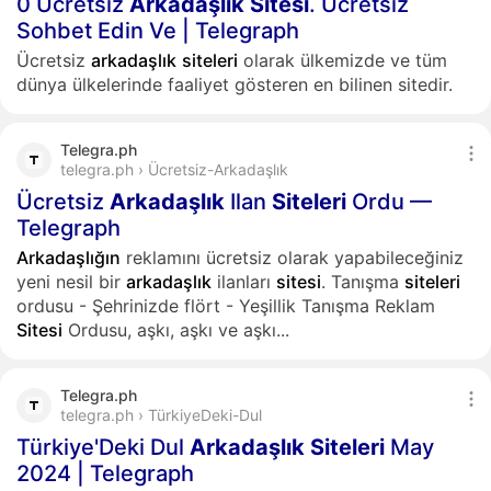
0 Ücretsiz
Arkadaşlık
Sitesi
. Ücretsiz
Sohbet Edin Ve | Telegraph
Ücretsiz
arkadaşlık
siteleri
olarak ülkemizde ve tüm
dünya ülkelerinde faaliyet gösteren en bilinen sitedir.
Telegra.ph
telegra.ph › Ücretsiz-Arkadaşlık
Ücretsiz
Arkadaşlık
Ilan
Siteleri
Ordu —
Telegraph
Arkadaşlığın
reklamını ücretsiz olarak yapabileceğiniz
yeni nesil bir
arkadaşlık
ilanları
sitesi
. Tanışma
siteleri
ordusu - Şehrinizde flört - Yeşillik Tanışma Reklam
Sitesi
Ordusu, aşkı, aşkı ve aşkı...
Telegra.ph
telegra.ph › TürkiyeDeki-Dul
Türkiye'Deki Dul
Arkadaşlık
Siteleri
May
2024 | Telegraph