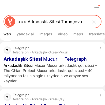
web
yandex ai
images
video
maps
translate
Telegra.ph
telegra.ph › Arkadaşlık-Sitesi-Mucur
Arkadaşlık
Sitesi
Mucur — Telegraph
Arkadaslik
Sitesi
Mucur Mucur arkadaşlık çet sitesi -
The Chiari Project Mucur arkadaşlık çet sitesi - 40
milyondan fazla single ı kaydedin ve arayın: ses
kayıtları.
Telegra.ph
telegra.ph › Arkadaşlık-Sitesi-Çay