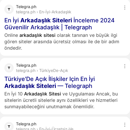
Telegra.ph
telegra.ph › En-İyi-Arkadaşlık
En İyi
Arkadaşlık
Siteleri
İnceleme 2024
Güvenilir Arkadaşlık | Telegraph
Online
arkadaşlık
sitesi
olarak tanınan ve büyük ilgi
gören siteler arasında ücretsiz olması ile de bir adım
öndedir.
Telegra.ph
telegra.ph › TürkiyeDe-Açık
Türkiye'De Açık İlişkiler Için En İyi
Arkadaşlık
Siteleri
— Telegraph
En İyi 10
Arkadaşlık
Sitesi
ve Uygulaması Ancak, bu
sitelerin ücretli sitelerle aynı özellikleri ve hizmetleri
sunmayabileceğini unutmamak önemlidir.
Telegra.ph
telegra.ph › En-İyi-Ücretsiz-Ve