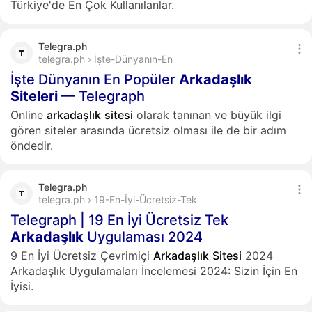
Türkiye'de En Çok Kullanılanlar.
Telegra.ph
telegra.ph › İşte-Dünyanın-En
İşte Dünyanın En Popüler
Arkadaşlık
Siteleri
— Telegraph
Online
arkadaşlık
sitesi
olarak tanınan ve büyük ilgi
gören siteler arasında ücretsiz olması ile de bir adım
öndedir.
Telegra.ph
telegra.ph › 19-En-İyi-Ücretsiz-Tek
Telegraph | 19 En İyi Ücretsiz Tek
Arkadaşlık
Uygulaması 2024
9 En İyi Ücretsiz Çevrimiçi
Arkadaşlık
Sitesi
2024
Arkadaşlık Uygulamaları İncelemesi 2024: Sizin İçin En
İyisi.