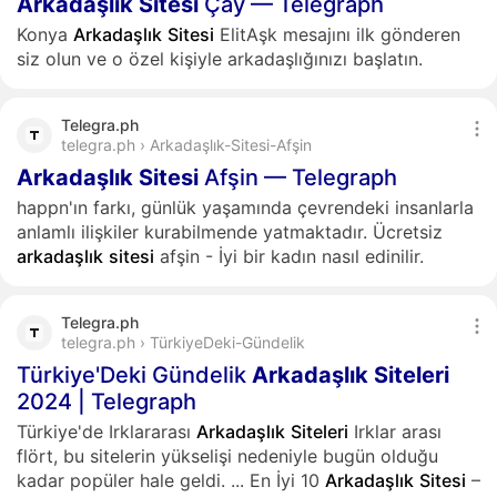
Arkadaşlık
Sitesi
Çay — Telegraph
Konya
Arkadaşlık
Sitesi
ElitAşk mesajını ilk gönderen
siz olun ve o özel kişiyle arkadaşlığınızı başlatın.
Telegra.ph
telegra.ph › Arkadaşlık-Sitesi-Afşin
Arkadaşlık
Sitesi
Afşin — Telegraph
happn'ın farkı, günlük yaşamında çevrendeki insanlarla
anlamlı ilişkiler kurabilmende yatmaktadır. Ücretsiz
arkadaşlık
sitesi
afşin - İyi bir kadın nasıl edinilir.
Telegra.ph
telegra.ph › TürkiyeDeki-Gündelik
Türkiye'Deki Gündelik
Arkadaşlık
Siteleri
2024 | Telegraph
Türkiye'de Irklararası
Arkadaşlık
Siteleri
Irklar arası
flört, bu sitelerin yükselişi nedeniyle bugün olduğu
kadar popüler hale geldi.
...
En İyi 10
Arkadaşlık
Sitesi
–