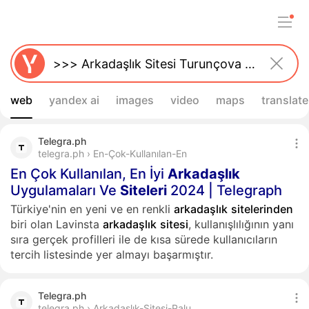
web
yandex ai
images
video
maps
translate
Telegra.ph
telegra.ph › En-Çok-Kullanılan-En
En Çok Kullanılan, En İyi
Arkadaşlık
Uygulamaları Ve
Siteleri
2024 | Telegraph
Türkiye'nin en yeni ve en renkli
arkadaşlık
sitelerinden
biri olan Lavinsta
arkadaşlık
sitesi
, kullanışlılığının yanı
sıra gerçek profilleri ile de kısa sürede kullanıcıların
tercih listesinde yer almayı başarmıştır.
Telegra.ph
telegra.ph › Arkadaşlık-Sitesi-Palu