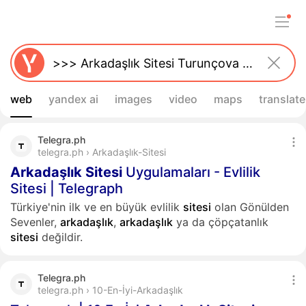
web
yandex ai
images
video
maps
translate
Telegra.ph
telegra.ph › Arkadaşlık-Sitesi
Arkadaşlık
Sitesi
Uygulamaları - Evlilik
Sitesi | Telegraph
Türkiye'nin ilk ve en büyük evlilik
sitesi
olan Gönülden
Sevenler,
arkadaşlık
,
arkadaşlık
ya da çöpçatanlık
sitesi
değildir.
Telegra.ph
telegra.ph › 10-En-İyi-Arkadaşlık