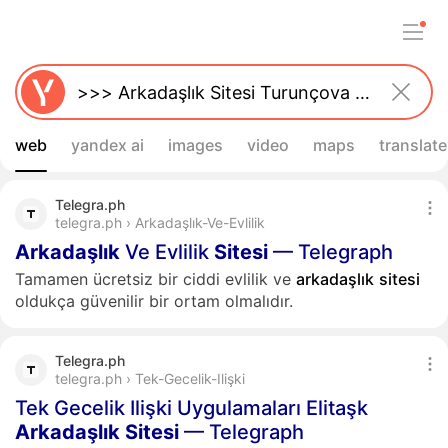
web
yandex ai
images
video
maps
translate
Telegra.ph
telegra.ph › Arkadaşlık-Ve-Evlilik
Arkadaşlık
Ve Evlilik
Sitesi
— Telegraph
Tamamen ücretsiz bir ciddi evlilik ve
arkadaşlık
sitesi
oldukça güvenilir bir ortam olmalıdır.
Telegra.ph
telegra.ph › Tek-Gecelik-Ilişki
Tek Gecelik Ilişki Uygulamaları Elitaşk
Arkadaşlık
Sitesi
— Telegraph